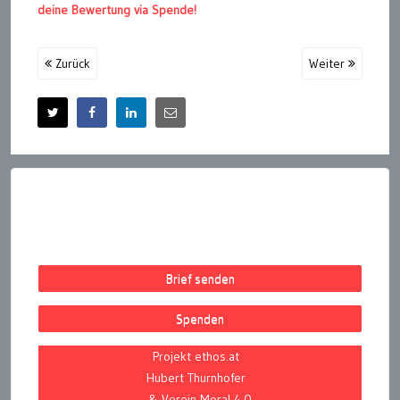
deine Bewertung via Spende!
Zurück
Weiter
Brief senden
Spenden
Projekt ethos.at
Hubert Thurnhofer
& Verein Moral 4.0