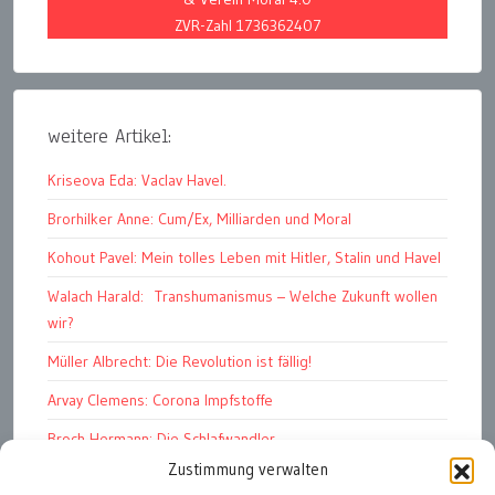
ZVR-Zahl 1736362407
weitere Artikel:
Kriseova Eda: Vaclav Havel.
Brorhilker Anne: Cum/Ex, Milliarden und Moral
Kohout Pavel: Mein tolles Leben mit Hitler, Stalin und Havel
Walach Harald: Transhumanismus – Welche Zukunft wollen
wir?
Müller Albrecht: Die Revolution ist fällig!
Arvay Clemens: Corona Impfstoffe
Broch Hermann: Die Schlafwandler
Zustimmung verwalten
Kohout Pavel: Ende der Großen Ferien