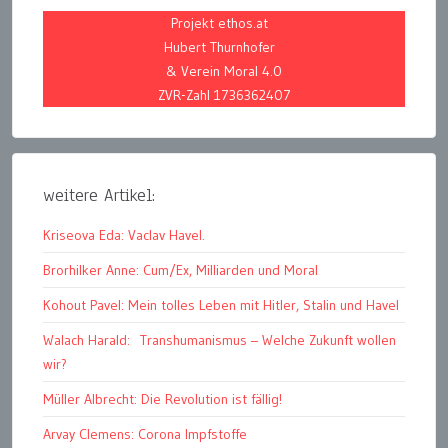
Projekt ethos.at
Hubert Thurnhofer
& Verein Moral 4.0
ZVR-Zahl 1736362407
weitere Artikel:
Kriseova Eda: Vaclav Havel.
Brorhilker Anne: Cum/Ex, Milliarden und Moral
Kohout Pavel: Mein tolles Leben mit Hitler, Stalin und Havel
Walach Harald: Transhumanismus – Welche Zukunft wollen
wir?
Müller Albrecht: Die Revolution ist fällig!
Arvay Clemens: Corona Impfstoffe