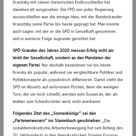
Vranitzky mit seinen rhetorischen Endlosschleifen hat
daneben alt ausgesehen. Die FPÖ von jeder Regierung
auszuschließen war die einzige Idee, mit der Bundeskanzler
Vranzitzky seine Partei bis heute geprägt hat. Man könnte
auch sagen: mit der er die SPÖ in Geiselhaft genommen
und in weiterer Folge zugrunde gerichtet hat.
SPÖ-Granden des Jahres 2020 messen Erfolg nicht am
Wohl der Gesellschaft, sondern an den Mandaten der
eigenen Partei.
Nur deshalb bezeichnen sie bis heute
Kreisky als populär, während sie vergleichbare Politiker und
Politikkonzepte als populistisch diffamieren. Damit steht die
SPÖ im Abseits auf verlorenem Posten, denn die wenigen
Tore, die sie noch schießt, werden vom Souverän, der als
Wähler zum Schiedsrichter wird, nicht anerkannt.
Folgendes Zitat des „Sonnenkönigs“ sei den
„Parteiverwesern“ ins Stammbuch geschrieben:
„Die
sozialdemokratische Arbeiterbewegung hat seit Anfang des
20. Jahrhunderts in den demokratischen Staaten Europas