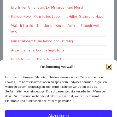
Brorhilker Anne: Cum/Ex, Milliarden und Moral
Kohout Pavel: Mein tolles Leben mit Hitler, Stalin und Havel
Walach Harald: Transhumanismus – Welche Zukunft wollen
wir?
Müller Albrecht: Die Revolution ist fällig!
Arvay Clemens: Corona Impfstoffe
Broch Hermann: Die Schlafwandler
Zustimmung verwalten
Kohout Pavel: Ende der Großen Ferien
Um dir ein optimales Erlebnis zu bieten, verwenden wir Technologien wie
Bonelli Raphael: Kopflos
Cookies, um Geräteinformationen zu speichern und/oder darauf zuzugreifen.
Luczak Andreas: Deutschlands Energiewende
Wenn du diesen Technologien zustimmst, können wir Daten wie das
Surfverhalten oder eindeutige IDs auf dieser Website verarbeiten. Wenn du
deine Zustimmung nicht erteilst oder zurückziehst, können bestimmte
Merkmale und Funktionen beeinträchtigt werden.
alle Artikel
Akzeptieren