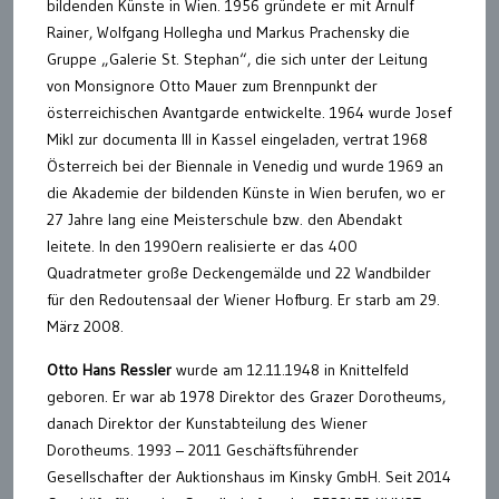
bildenden Künste in Wien. 1956 gründete er mit Arnulf
Rainer, Wolfgang Hollegha und Markus Prachensky die
Gruppe „Galerie St. Stephan“, die sich unter der Leitung
von Monsignore Otto Mauer zum Brennpunkt der
österreichischen Avantgarde entwickelte. 1964 wurde Josef
Mikl zur documenta III in Kassel eingeladen, vertrat 1968
Österreich bei der Biennale in Venedig und wurde 1969 an
die Akademie der bildenden Künste in Wien berufen, wo er
27 Jahre lang eine Meisterschule bzw. den Abendakt
leitete. In den 1990ern realisierte er das 400
Quadratmeter große Deckengemälde und 22 Wandbilder
für den Redoutensaal der Wiener Hofburg. Er starb am 29.
März 2008.
Otto Hans Ressler
wurde am 12.11.1948 in Knittelfeld
geboren. Er war ab 1978 Direktor des Grazer Dorotheums,
danach Direktor der Kunstabteilung des Wiener
Dorotheums. 1993 – 2011 Geschäftsführender
Gesellschafter der Auktionshaus im Kinsky GmbH. Seit 2014