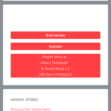
Brief senden
Spenden
Projekt ethos.at
Hubert Thurnhofer
& Verein Moral 4.0
ZVR-Zahl 1736362407
weitere Artikel:
Kriseova Eda: Vaclav Havel.