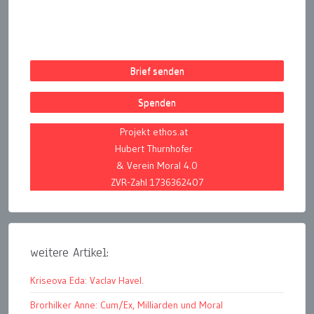
Brief senden
Spenden
Projekt ethos.at
Hubert Thurnhofer
& Verein Moral 4.0
ZVR-Zahl 1736362407
weitere Artikel:
Kriseova Eda: Vaclav Havel.
Brorhilker Anne: Cum/Ex, Milliarden und Moral