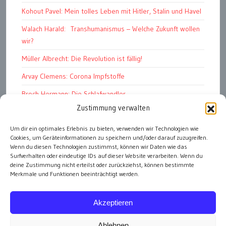
Kohout Pavel: Mein tolles Leben mit Hitler, Stalin und Havel
Walach Harald: Transhumanismus – Welche Zukunft wollen
wir?
Müller Albrecht: Die Revolution ist fällig!
Arvay Clemens: Corona Impfstoffe
Broch Hermann: Die Schlafwandler
Zustimmung verwalten
Kohout Pavel: Ende der Großen Ferien
Bonelli Raphael: Kopflos
Um dir ein optimales Erlebnis zu bieten, verwenden wir Technologien wie
Cookies, um Geräteinformationen zu speichern und/oder darauf zuzugreifen.
Luczak Andreas: Deutschlands Energiewende
Wenn du diesen Technologien zustimmst, können wir Daten wie das
Surfverhalten oder eindeutige IDs auf dieser Website verarbeiten. Wenn du
deine Zustimmung nicht erteilst oder zurückziehst, können bestimmte
Merkmale und Funktionen beeinträchtigt werden.
alle Artikel
Akzeptieren
Ablehnen