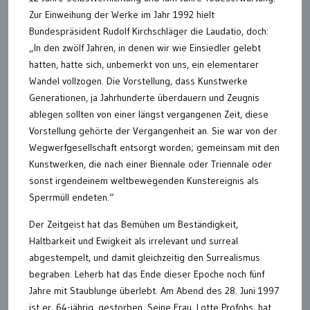
Zur Einweihung der Werke im Jahr 1992 hielt
Bundespräsident Rudolf Kirchschläger die Laudatio, doch:
„In den zwölf Jahren, in denen wir wie Einsiedler gelebt
hatten, hatte sich, unbemerkt von uns, ein elementarer
Wandel vollzogen. Die Vorstellung, dass Kunstwerke
Generationen, ja Jahrhunderte überdauern und Zeugnis
ablegen sollten von einer längst vergangenen Zeit, diese
Vorstellung gehörte der Vergangenheit an. Sie war von der
Wegwerfgesellschaft entsorgt worden; gemeinsam mit den
Kunstwerken, die nach einer Biennale oder Triennale oder
sonst irgendeinem weltbewegenden Kunstereignis als
Sperrmüll endeten.“
Der Zeitgeist hat das Bemühen um Beständigkeit,
Haltbarkeit und Ewigkeit als irrelevant und surreal
abgestempelt, und damit gleichzeitig den Surrealismus
begraben. Leherb hat das Ende dieser Epoche noch fünf
Jahre mit Staublunge überlebt. Am Abend des 28. Juni 1997
ist er, 64-jährig, gestorben. Seine Frau, Lotte Profohs, hat