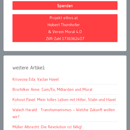
Spenden
Projekt ethos.at
Hubert Thurnhofer
& Verein Moral 4.0
ZVR-Zahl 1736362407
weitere Artikel:
Kriseova Eda: Vaclav Havel.
Brorhilker Anne: Cum/Ex, Milliarden und Moral
Kohout Pavel: Mein tolles Leben mit Hitler, Stalin und Havel
Walach Harald: Transhumanismus – Welche Zukunft wollen
wir?
Müller Albrecht: Die Revolution ist fällig!