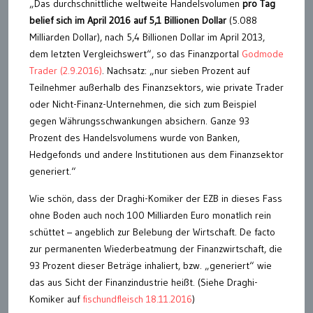
„Das durchschnittliche weltweite Handelsvolumen
pro Tag
belief sich im April 2016 auf 5,1 Billionen Dollar
(5.088
Milliarden Dollar), nach 5,4 Billionen Dollar im April 2013,
dem letzten Vergleichswert“, so das Finanzportal
Godmode
Trader (2.9.2016)
. Nachsatz: „nur sieben Prozent auf
Teilnehmer außerhalb des Finanzsektors, wie private Trader
oder Nicht-Finanz-Unternehmen, die sich zum Beispiel
gegen Währungsschwankungen absichern. Ganze 93
Prozent des Handelsvolumens wurde von Banken,
Hedgefonds und andere Institutionen aus dem Finanzsektor
generiert.“
Wie schön, dass der Draghi-Komiker der EZB in dieses Fass
ohne Boden auch noch 100 Milliarden Euro monatlich rein
schüttet – angeblich zur Belebung der Wirtschaft. De facto
zur permanenten Wiederbeatmung der Finanzwirtschaft, die
93 Prozent dieser Beträge inhaliert, bzw. „generiert“ wie
das aus Sicht der Finanzindustrie heißt. (Siehe Draghi-
Komiker auf
fischundfleisch 18.11.2016
)