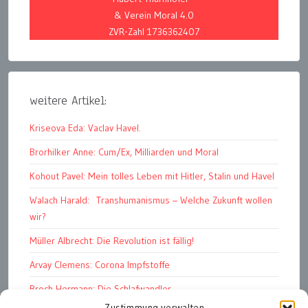
& Verein Moral 4.0
ZVR-Zahl 1736362407
weitere Artikel:
Kriseova Eda: Vaclav Havel.
Brorhilker Anne: Cum/Ex, Milliarden und Moral
Kohout Pavel: Mein tolles Leben mit Hitler, Stalin und Havel
Walach Harald: Transhumanismus – Welche Zukunft wollen
wir?
Müller Albrecht: Die Revolution ist fällig!
Arvay Clemens: Corona Impfstoffe
Broch Hermann: Die Schlafwandler
Zustimmung verwalten