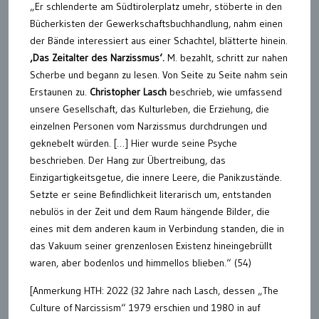
„Er schlenderte am Südtirolerplatz umehr, stöberte in den
Bücherkisten der Gewerkschaftsbuchhandlung, nahm einen
der Bände interessiert aus einer Schachtel, blätterte hinein.
‚Das Zeitalter des Narzissmus‘.
M. bezahlt, schritt zur nahen
Scherbe und begann zu lesen. Von Seite zu Seite nahm sein
Erstaunen zu.
Christopher Lasch
beschrieb, wie umfassend
unsere Gesellschaft, das Kulturleben, die Erziehung, die
einzelnen Personen vom Narzissmus durchdrungen und
geknebelt würden. […] Hier wurde seine Psyche
beschrieben. Der Hang zur Übertreibung, das
Einzigartigkeitsgetue, die innere Leere, die Panikzustände.
Setzte er seine Befindlichkeit literarisch um, entstanden
nebulös in der Zeit und dem Raum hängende Bilder, die
eines mit dem anderen kaum in Verbindung standen, die in
das Vakuum seiner grenzenlosen Existenz hineingebrüllt
waren, aber bodenlos und himmellos blieben.“ (54)
[Anmerkung HTH: 2022 (32 Jahre nach Lasch, dessen „The
Culture of Narcissism“ 1979 erschien und 1980 in auf