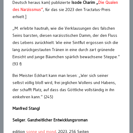
Deutsch heraus kam) publizierte
Isode Charim „
Die Qualen
des Narzissmus“
, für das sie 2023 den Tractatus-Preis
erhielt.]
„M. erlebte hautnah, wie die Verklausungen des falschen
Seins barsten, diesen narzisstischen Damm, der den Fluss
des Lebens zurückhielt. Wie eine Sintflut ergossen sich die
lang zurückgestauten Tränen in eine durch zart grünende
Einsicht und junge Bäumchen spärlich bewachsene Steppe.“
(93 f)
Bei Meister Eckhart kann man lesen: „Wer sich seiner
selbst völlig bloß wird, frei jeglichen Wollens und Habens,
der schafft Platz, auf dass das Göttliche vollständig in ihn
einkehren kann.“ (245)
Manfred Stangl
Seliger. Ganzheitlicher Entwicklungsroman
edition
sonne und mond
, 2023, 256 Seiten