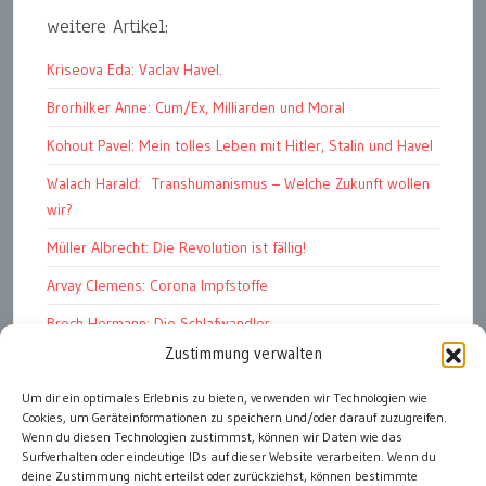
weitere Artikel:
Kriseova Eda: Vaclav Havel.
Brorhilker Anne: Cum/Ex, Milliarden und Moral
Kohout Pavel: Mein tolles Leben mit Hitler, Stalin und Havel
Walach Harald: Transhumanismus – Welche Zukunft wollen
wir?
Müller Albrecht: Die Revolution ist fällig!
Arvay Clemens: Corona Impfstoffe
Broch Hermann: Die Schlafwandler
Zustimmung verwalten
Kohout Pavel: Ende der Großen Ferien
Um dir ein optimales Erlebnis zu bieten, verwenden wir Technologien wie
Bonelli Raphael: Kopflos
Cookies, um Geräteinformationen zu speichern und/oder darauf zuzugreifen.
Luczak Andreas: Deutschlands Energiewende
Wenn du diesen Technologien zustimmst, können wir Daten wie das
Surfverhalten oder eindeutige IDs auf dieser Website verarbeiten. Wenn du
deine Zustimmung nicht erteilst oder zurückziehst, können bestimmte