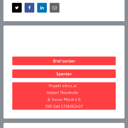
Brief senden
Spenden
Projekt ethos.at
Hubert Thurnhofer
& Verein Moral 4.0
ZVR-Zahl 1736362407