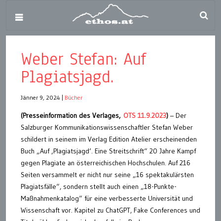
Weber Stefan: Auf
Plagiatsjagd.
Jänner 9, 2024
|
Bücher
(Presseinformation des Verlages,
OTS 11.9.2023
)
– Der
Salzburger Kommunikationswissenschaftler Stefan Weber
schildert in seinem im Verlag Edition Atelier erscheinenden
Buch „Auf ‚Plagiatsjagd‘. Eine Streitschrift“ 20 Jahre Kampf
gegen Plagiate an österreichischen Hochschulen. Auf 216
Seiten versammelt er nicht nur seine „16 spektakulärsten
Plagiatsfälle“, sondern stellt auch einen „18-Punkte-
Maßnahmenkatalog“ für eine verbesserte Universität und
Wissenschaft vor. Kapitel zu ChatGPT, Fake Conferences und