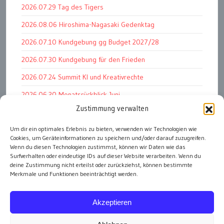
2026.07.29 Tag des Tigers
2026.08.06 Hiroshima-Nagasaki Gedenktag
2026.07.10 Kundgebung gg Budget 2027/28
2026.07.30 Kundgebung für den Frieden
2026.07.24 Summit KI und Kreativrechte
2026.06.30 Monatsrückblick Juni
Zustimmung verwalten
2026.07.01 Markenwert Studie 2026
2026.07.07 Open Space im Weltmuseum
Um dir ein optimales Erlebnis zu bieten, verwenden wir Technologien wie
Cookies, um Geräteinformationen zu speichern und/oder darauf zuzugreifen.
2026.06.26 PK Wirtschaftsminister und APG Vorstand
Wenn du diesen Technologien zustimmst, können wir Daten wie das
Surfverhalten oder eindeutige IDs auf dieser Website verarbeiten. Wenn du
deine Zustimmung nicht erteilst oder zurückziehst, können bestimmte
Merkmale und Funktionen beeinträchtigt werden.
alle Events
Akzeptieren