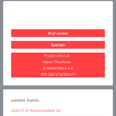
Brief senden
Spenden
Projekt ethos.at
Hubert Thurnhofer
& Verein Moral 4.0
ZVR-Zahl 1736362407
weitere Events:
2026.07.31 Monatsrückblick Juli