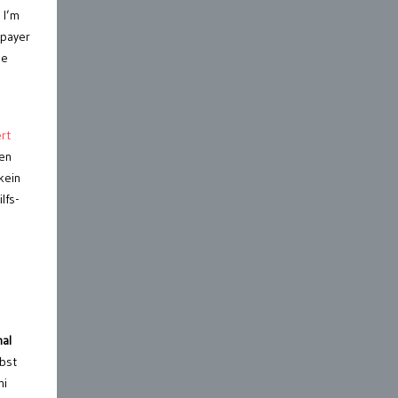
 I’m
xpayer
he
rt
ten
kein
lfs-
al
lbst
ni