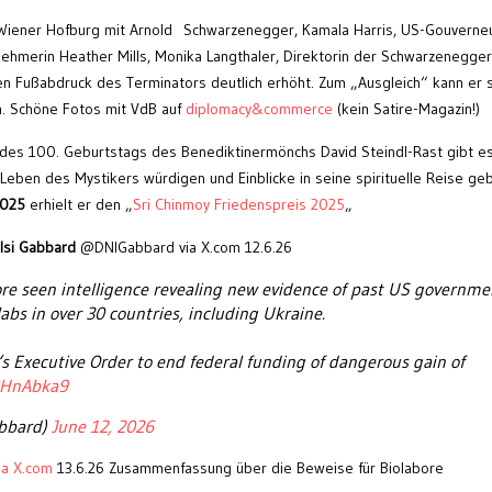
Wiener Hofburg mit Arnold Schwarzenegger, Kamala Harris, US-Gouverne
nehmerin Heather Mills, Monika Langthaler, Direktorin der Schwarzenegger
 den Fußabdruck des Terminators deutlich erhöht. Zum „Ausgleich“ kann er s
n. Schöne Fotos mit VdB auf
diplomacy&commerce
(kein Satire-Magazin!)
 des 100. Geburtstags des Benediktinermönchs David Steindl-Rast gibt e
 Leben des Mystikers würdigen und Einblicke in seine spirituelle Reise ge
2025
erhielt er den „
Sri Chinmoy Friedenspreis 2025
„
lsi Gabbard
@DNIGabbard via X.com 12.6.26
ore seen intelligence revealing new evidence of past US governme
abs in over 30 countries, including Ukraine.
s Executive Order to end federal funding of dangerous gain of
kPHnAbka9
abbard)
June 12, 2026
ia X.com
13.6.26 Zusammenfassung über die Beweise für Biolabore