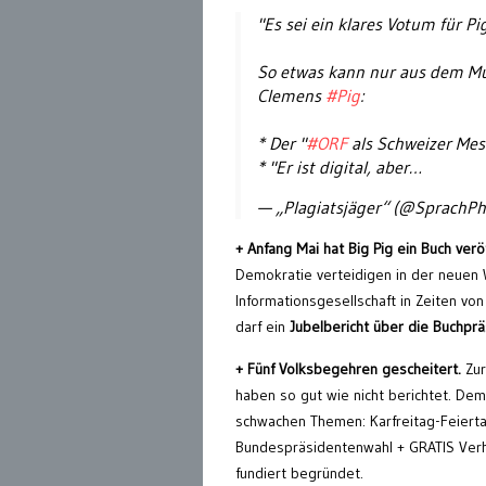
"Es sei ein klares Votum für P
So etwas kann nur aus dem M
Clemens
#Pig
:
* Der "
#ORF
als Schweizer Mes
* "Er ist digital, aber…
— „Plagiatsjäger“ (@SprachPh
+ Anfang Mai hat Big Pig ein Buch veröf
Demokratie verteidigen in der neuen 
Informationsgesellschaft in Zeiten von
darf ein
Jubelbericht über die Buchprä
+ Fünf Volksbegehren gescheitert.
Zur
haben so gut wie nicht berichtet. De
schwachen Themen: Karfreitag-Feiertag 
Bundespräsidentenwahl + GRATIS Ver
fundiert begründet.