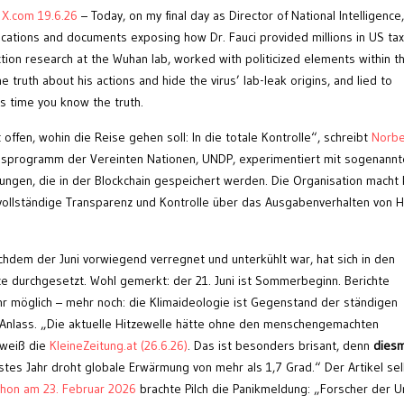
X.com 19.6.26
– Today, on my final day as Director of National Intelligence,
ations and documents exposing how Dr. Fauci provided millions in US ta
ction research at the Wuhan lab, worked with politicized elements within t
 truth about his actions and hide the virus’ lab-leak origins, and lied to
’s time you know the truth.
 offen, wohin die Reise gehen soll: In die totale Kontrolle“, schreibt
Norbe
ungsprogramm der Vereinten Nationen, UNDP, experimentiert mit sogenann
ungen, die in der Blockchain gespeichert werden. Die Organisation macht 
vollständige Transparenz und Kontrolle über das Ausgabenverhalten von Hi
hdem der Juni vorwiegend verregnet und unterkühlt war, hat sich in den
e durchgesetzt. Wohl gemerkt: der 21. Juni ist Sommerbeginn. Berichte
hr möglich – mehr noch: die Klimaideologie ist Gegenstand der ständigen
 Anlass. „Die aktuelle Hitzewelle hätte ohne den menschengemachten
 weiß die
KleineZeitung.at (26.6.26)
. Das ist besonders brisant, denn
diesm
stes Jahr droht globale Erwärmung von mehr als 1,7 Grad.“ Der Artikel se
hon am 23. Februar 2026
brachte Pilch die Panikmeldung: „Forscher der U