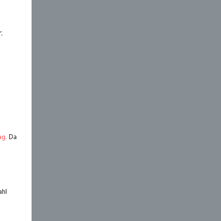
.
ag
. Da
ahl