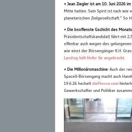
+ Jean Ziegler ist am 10. Juni 2026 i
Mitte hatten. Sein Spirit ist nach wi
planetarischen Zivilgesellschaft.“ So 
+ Die bsoffenste Gschicht des Monats
Präsidentschaftskandidat) fährt mit 2
offenbar auch wegen des gelungenen B
wie einst der Börsengänger K.H. Grass
Landtag hält Hofer für angebracht.
+ Die Millionärsmaschine:
Auch der rei
SpaceX-Börsengang macht auch Handwe
19.6.26 hechelt
diePresse.com
hinterh
Gewerkschafter und Politiker zusamm