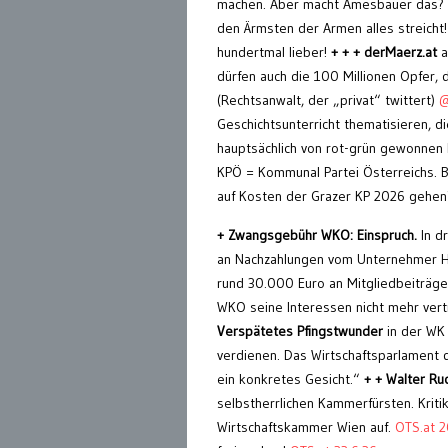
machen. Aber macht Amesbauer das? N
den Ärmsten der Armen alles streicht!
hundertmal lieber!
+ + + derMaerz.at
a
dürfen auch die 100 Millionen Opfer
(Rechtsanwalt, der „privat“ twittert)
@
Geschichtsunterricht thematisieren, 
hauptsächlich von rot-grün gewonnen 
KPÖ = Kommunal Partei Österreichs. B
auf Kosten der Grazer KP 2026 gehen
+ Zwangsgebühr WKO: Einspruch.
In d
an Nachzahlungen vom Unternehmer Hu
rund 30.000 Euro an Mitgliedbeiträge
WKO seine Interessen nicht mehr vert
Verspätetes Pfingstwunder
in der WK 
verdienen. Das Wirtschaftsparlament
ein konkretes Gesicht.“
+ + Walter Ru
selbstherrlichen Kammerfürsten. Kri
Wirtschaftskammer Wien auf.
OTS.at 2