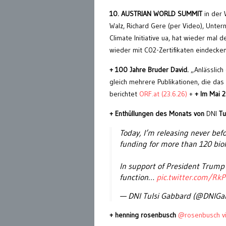
10. AUSTRIAN WORLD SUMMIT
in der 
Walz, Richard Gere (per Video), Unter
Climate Initiative ua, hat wieder mal
wieder mit C02-Zertifikaten eindecke
+ 100 Jahre Bruder David.
„Anlässlich
gleich mehrere Publikationen, die das
berichtet
ORF.at (23.6.26)
+
+ Im Mai 
+ Enthüllungen des Monats von
DNI
Tu
Today, I’m releasing never bef
funding for more than 120 biol
In support of President Trump‘
function…
pic.twitter.com/R
— DNI Tulsi Gabbard (@DNIG
+ henning rosenbusch
@rosenbusch v