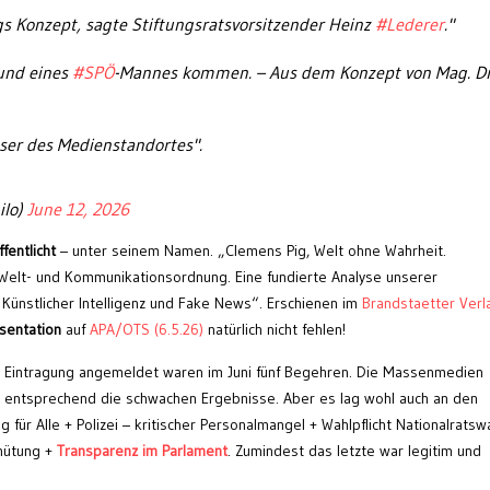
igs Konzept, sagte Stiftungsratsvorsitzender Heinz
#Lederer
."
und eines
#SPÖ
-Mannes kommen. – Aus dem Konzept von Mag. Dr
ser des Medienstandortes".
ilo)
June 12, 2026
fentlicht
– unter seinem Namen. „Clemens Pig, Welt ohne Wahrheit.
Welt- und Kommunikationsordnung. Eine fundierte Analyse unserer
 Künstlicher Intelligenz und Fake News“. Erschienen im
Brandstaetter Verl
sentation
auf
APA/OTS (6.5.26)
natürlich nicht fehlen!
 Eintragung angemeldet waren im Juni fünf Begehren. Die Massenmedien
m entsprechend die schwachen Ergebnisse. Aber es lag wohl auch an den
für Alle + Polizei – kritischer Personalmangel + Wahlpflicht Nationalratsw
hütung +
Transparenz im Parlament
. Zumindest das letzte war legitim und