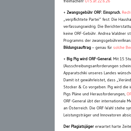
freimachen!
OTS.at 22.6.26
+
Zwangsgebühr ORF: Einspruch.
Rech
„verpflichtete Partei“ fest: Die Haus
verfassungswidrig. Die Berichterstatt
keine ORF-Gebühr. Andrea Waldner ste
Programms der zwangsgebührenfinanzi
Bildungsauftrag
– genau für
solche Be
+
Big Pig wird ORF-General.
Mit 15 St
(Ausschreibungsanforderungen scheinb
Apparatschiki unseres Landes wünsche
Damit ist gewährleistet, dass „Verän
Stocker & Co vorgeben. Pig wird die i
Pigs Pläne und Herausforderungen,
OR
ORF-General übt der internationale
an Österreich. Die ORF-Wahl stehe sym
Leistungsträger und Innovatoren absich
Der Plagiatsjäger
erwartet harte Zeiten