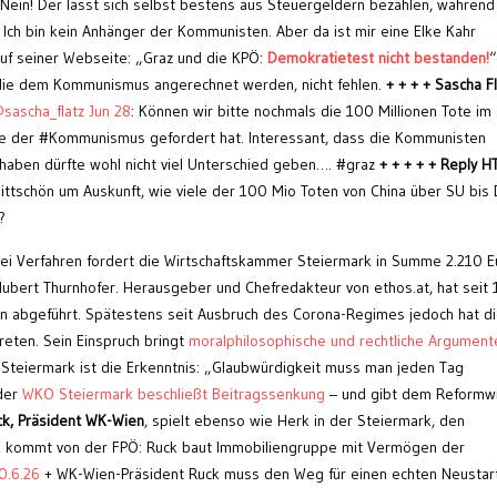
ein! Der lässt sich selbst bestens aus Steuergeldern bezahlen, während
 Ich bin kein Anhänger der Kommunisten. Aber da ist mir eine Elke Kahr
uf seiner Webseite: „Graz und die KPÖ:
Demokratietest nicht bestanden!
“
, die dem Kommunismus angerechnet werden, nicht fehlen.
+ + + + Sascha F
sascha_flatz Jun 28
: Können wir bitte nochmals die 100 Millionen Tote im
die der #Kommunismus gefordert hat. Interessant, dass die Kommunisten
haben dürfte wohl nicht viel Unterschied geben…. #graz
+ + + + + Reply H
ittschön um Auskunft, wie viele der 100 Mio Toten von China über SU bis
?
rei Verfahren fordert die Wirtschaftskammer Steiermark in Summe 2.210 E
bert Thurnhofer. Herausgeber und Chefredakteur von ethos.at, hat seit
n abgeführt. Spätestens seit Ausbruch des Corona-Regimes jedoch hat d
reten. Sein Einspruch bringt
moralphilosophische und rechtliche Argument
Steiermark ist die Erkenntnis: „Glaubwürdigkeit muss man jeden Tag
 der
WKO Steiermark beschließt Beitragssenkung
– und gibt dem Reformwi
ck, Präsident WK-Wien
, spielt ebenso wie Herk in der Steiermark, den
tik kommt von der FPÖ: Ruck baut Immobiliengruppe mit Vermögen der
0.6.26
+ WK-Wien-Präsident Ruck muss den Weg für einen echten Neustar