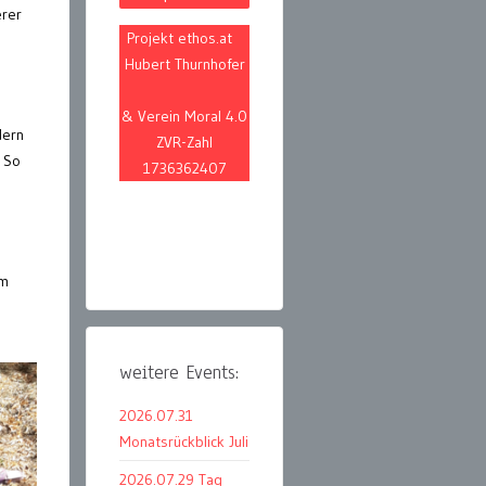
erer
Projekt ethos.at
Hubert Thurnhofer
& Verein Moral 4.0
dern
ZVR-Zahl
 So
1736362407
am
weitere Events:
2026.07.31
Monatsrückblick Juli
2026.07.29 Tag