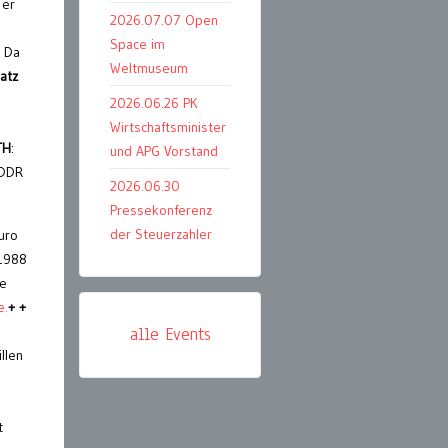
 er
2026.07.07 Open
Space im
 Da
Weltmuseum
latz
2026.06.26 PK
Wirtschaftsminister
TH
:
und APG Vorstand
 DDR
2026.06.30
Pressekonferenz
der Steuerzahler
uro
 1988
ie
e.
+ +
alle Events
llen
t