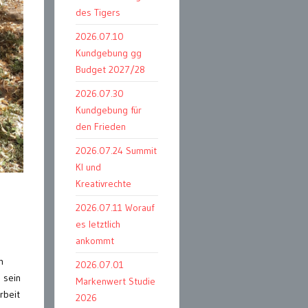
des Tigers
2026.07.10
Kundgebung gg
Budget 2027/28
2026.07.30
Kundgebung für
den Frieden
2026.07.24 Summit
KI und
Kreativrechte
2026.07.11 Worauf
es letztlich
ankommt
m
2026.07.01
 sein
Markenwert Studie
rbeit
2026