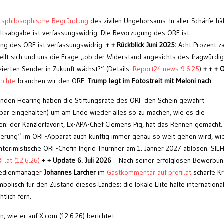
tsphilosophische Begründung
des zivilen Ungehorsams. In aller Schärfe häl
haltsabgabe ist verfassungswidrig. Die Bevorzugung des ORF ist
ung des ORF ist verfassungswidrig.
+ + Rückblick Juni 2025:
Acht Prozent z
llt sich und uns die Frage „ob der Widerstand angesichts des fragwürdi
erten Sender in Zukunft wächst?“ (Details:
Report24.news 9.6.25
)
+ + + 
richte
brauchen wir den ORF:
Trump legt im Fotostreit mit Meloni nach
.
unden Hearing haben die Stiftungsräte des ORF den Schein gewahrt
ar eingehalten) um am Ende wieder alles so zu machen, wie es die
n: der Kanzlerfavorit, Ex-APA-Chef Clemens Pig, hat das Rennen gemacht.
derung“ im ORF-Apparat auch künftig immer genau so weit gehen wird, wi
nterimistische ORF-Chefin Ingrid Thurnher am 1. Jänner 2027 ablösen. SIEH
F.at (12.6.26)
+ + Update 6. Juli 2026
– Nach seiner erfolglosen Bewerbun
 Medienmanager
Johannes Larcher
im
Gastkommentar auf profil.at
scharfe Kr
bolisch für den Zustand dieses Landes: die lokale Elite halte internationa
tlich fern.
, wie er auf X.com (12.6.26) berichtet: