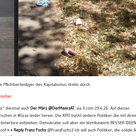
 Pflichtverteidiger des Kapitalismus drehn durch.
recher
a“ diesmal auch
Der März @DerMaerzAT
, via X.com 29.6.26: Auf diesen
nschen in #Graz leider herein. Die KPÖ basht andere Politiker die mit ihre
Hintertüre vollziehen. Demokratie soll aber ein Wettbewerb BESSER IDEEN
hon
! + + Reply Franz Fuchs
@FranzFuchs3 Ich will auch Politiker, die solide A