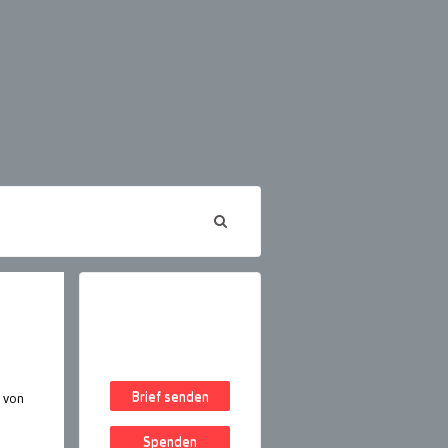
Brief senden
 von
Spenden