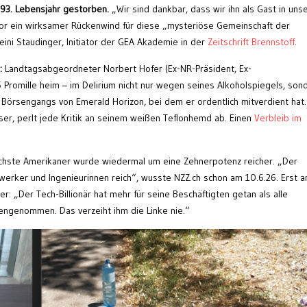
m 93. Lebensjahr gestorben.
„Wir sind dankbar, dass wir ihn als Gast in uns
e vor ein wirksamer Rückenwind für diese „mysteriöse Gemeinschaft der
Heini Staudinger, Initiator der GEA Akademie in der
Zeitschrift Brennstoff
.
:
Landtagsabgeordneter Norbert Hofer (Ex-NR-Präsident, Ex-
,5 Promille heim – im Delirium nicht nur wegen seines Alkoholspiegels, son
örsengangs von Emerald Horizon, bei dem er ordentlich mitverdient hat.
er, perlt jede Kritik an seinem weißen Teflonhemd ab. Einen
Verbleib im
chste Amerikaner wurde wiedermal um eine Zehnerpotenz reicher. „Der
rker und Ingenieurinnen reich“, wusste NZZ.ch schon am 10.6.26. Erst 
er: „Der Tech-Billionär hat mehr für seine Beschäftigten getan als alle
engenommen. Das verzeiht ihm die Linke nie.“