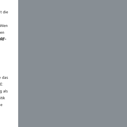
t die
ahlen
gen
ORF-
e das
E:
g als
itik
le