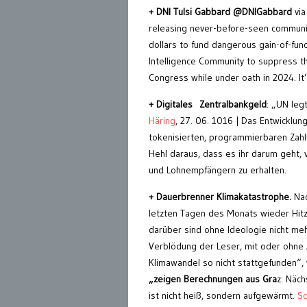
+ DNI Tulsi Gabbard @DNIGabbard
via
releasing never-before-seen communic
dollars to fund dangerous gain-of-fun
Intelligence Community to suppress the
Congress while under oath in 2024. It
+ Digitales Zentralbankgeld
: „UN legt
Häring
, 27. 06. 1016 | Das Entwickl
tokenisierten, programmierbaren Zahl
Hehl daraus, dass es ihr darum geht, 
und Lohnempfängern zu erhalten.
+ Dauerbrenner Klimakatastrophe.
Nac
letzten Tagen des Monats wieder Hitz
darüber sind ohne Ideologie nicht me
Verblödung der Leser, mit oder ohne
Klimawandel so nicht stattgefunden“,
„zeigen Berechnungen aus Gra
z: Näch
ist nicht heiß, sondern aufgewärmt.
Sc