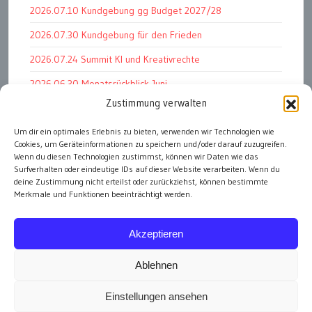
2026.07.10 Kundgebung gg Budget 2027/28
2026.07.30 Kundgebung für den Frieden
2026.07.24 Summit KI und Kreativrechte
2026.06.30 Monatsrückblick Juni
Zustimmung verwalten
2026.07.11 Worauf es letztlich ankommt
2026.07.01 Markenwert Studie 2026
Um dir ein optimales Erlebnis zu bieten, verwenden wir Technologien wie
Cookies, um Geräteinformationen zu speichern und/oder darauf zuzugreifen.
2026.07.07 Open Space im Weltmuseum
Wenn du diesen Technologien zustimmst, können wir Daten wie das
Surfverhalten oder eindeutige IDs auf dieser Website verarbeiten. Wenn du
deine Zustimmung nicht erteilst oder zurückziehst, können bestimmte
Merkmale und Funktionen beeinträchtigt werden.
alle Events
Akzeptieren
Ablehnen
Einstellungen ansehen
Impressum