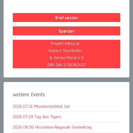
Brief senden
Spenden
Projekt ethos.at
Hubert Thurnhofer
& Verein Moral 4.0
ZVR-Zahl 1736362407
weitere Events:
2026.07.31 Monatsrückblick Juli
2026.07.29 Tag des Tigers
2026.08.06 Hiroshima-Nagasaki Gedenktag