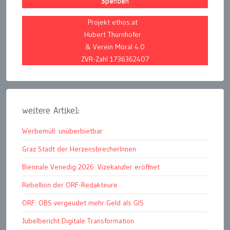
Spenden
Projekt ethos.at
Hubert Thurnhofer
& Verein Moral 4.0
ZVR-Zahl 1736362407
weitere Artikel:
Werbemüll: unüberbietbar
Graz Stadt der HerzensbrecherInnen
Biennale Venedig 2026: Vizekanzler eröffnet
Rebellion der ORF-Redakteure
ORF: OBS vergeudet mehr Geld als GIS
Jubelbericht Digitale Transformation