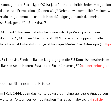
ekampagne der Bank Hypo OÖ ist ja erfrischend ehrlich. Jeden Morgen k
ch die reinste Provokation. „Deinen Weg? Nehmen wir persönlich.“Meinen W
r persönlich genommen – und mit Kontokündigungen (auch das meines
ss Bank gehen!“ – Stolz drauf?
LS Bank“. Regierungskritische Journalistin Aya Velázquez kritisiert
kkontos / „GLS Bank“ kündigte ab 2021 bereits den oppositionellen
ank bewirbt Unterstützung „unabhängiger Medien“ in Osteuropa (
multip
„Ex-Lobbyist Frédéric Baldan klagte gegen die EU-Kommissionschefin im
n Banken seine Konten. Zufall oder Einschüchterung?“ (
berliner-zeitung.de
equeme Stimmen und Kritiker
em FREILICH-Magazin das Konto gekündigt – ohne genauere Angabe von
 weiteren Akteur, der vom politischen Mainstream abweicht. (
Freilich-