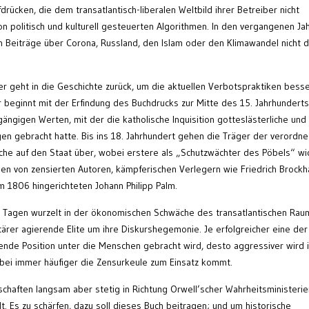
fdrücken, die dem transatlantisch-liberalen Weltbild ihrer Betreiber nicht
on politisch und kulturell gesteuerten Algorithmen. In den vergangenen Ja
n Beiträge über Corona, Russland, den Islam oder den Klimawandel nicht 
r geht in die Geschichte zurück, um die aktuellen Verbotspraktiken bess
beginnt mit der Erfindung des Buchdrucks zur Mitte des 15. Jahrhunderts
gängigen Werten, mit der die katholische Inquisition gotteslästerliche und
en gebracht hatte. Bis ins 18. Jahrhundert gehen die Träger der verordn
irche auf den Staat über, wobei erstere als „Schutzwächter des Pöbels“ wi
hien von zensierten Autoren, kämpferischen Verlegern wie Friedrich Brock
 1806 hingerichteten Johann Philipp Palm.
 Tagen wurzelt in der ökonomischen Schwäche des transatlantischen Rau
ärer agierende Elite um ihre Diskurshegemonie. Je erfolgreicher eine der
de Position unter die Menschen gebracht wird, desto aggressiver wird i
bei immer häufiger die Zensurkeule zum Einsatz kommt.
chaften langsam aber stetig in Richtung Orwell’scher Wahrheitsministerie
elt. Es zu schärfen, dazu soll dieses Buch beitragen; und um historische