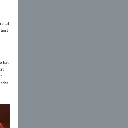
rsität
tiert
e hat
tzt
er
ische