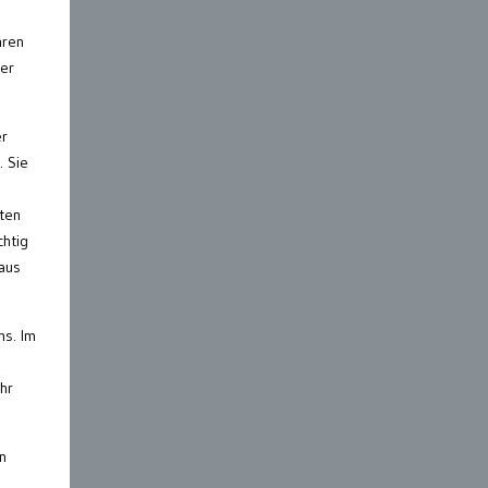
hren
der
er
. Sie
eten
chtig
haus
ms. Im
hr
n