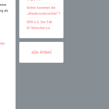
omme
Woher kommen die
eg als
„Wiederösterreicher“?
DDR 4.0: Der Fall
Dr Witzschel u.a.
olar-
alle Artikel