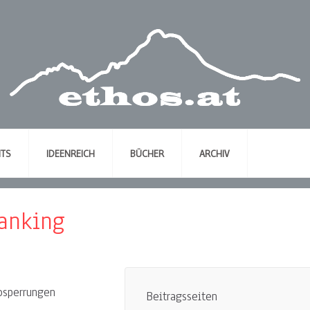
NTS
IDEENREICH
BÜCHER
ARCHIV
anking
osperrungen
Beitragsseiten