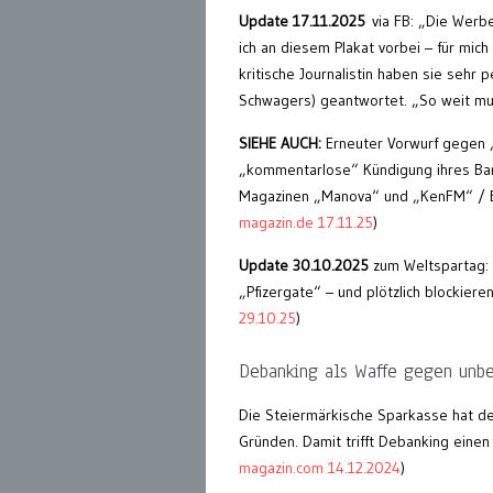
Update 17.11.2025
via FB: „Die Werb
ich an diesem Plakat vorbei – für mi
kritische Journalistin haben sie seh
Schwagers) geantwortet. „So weit mu
SIEHE AUCH:
Erneuter Vorwurf gegen „G
„kommentarlose“ Kündigung ihres Ban
Magazinen „Manova“ und „KenFM“ / B
magazin.de 17.11.25
)
Update 30.10.2025
zum Weltspartag: 
„Pfizergate“ – und plötzlich blockiere
29.10.25
)
Debanking als Waffe gegen unb
Die Steiermärkische Sparkasse hat d
Gründen. Damit trifft Debanking einen
magazin.com 14.12.2024
)