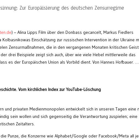
sinnung: Zur Europäisierung des deutschen Zensurregime
ten.de
) – Alina Lipps Film über den Donbass gecancelt, Markus Fiedlers
a Kolbasnikowas Einschätzung zur russischen Intervention in der Ukraine m
 vielen Zensurmaßnahmen, die in den vergangenen Monaten kritischen Geis
er drei Beispiele zeigt sich auch, über wie viele Hebel mittlerweile das
ass es der Europäischen Union als Vorbild dient. Von Hannes Hofbauer. …
eschichte. Vom kirchlichen Index zur YouTube-Löschung
rn und privaten Medienmonopolen entwickelt sich in unseren Tagen eine 
tändig sein wollen und sich gegenseitig die Verantwortung zuspielen; eine
tischen Zeitalters.
et die Punze, die Konzerne wie Alphabet/Google oder Facebook/Meta all j