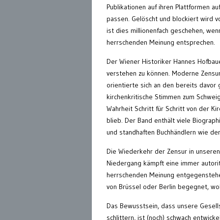
Publikationen auf ihren Plattformen au
passen. Gelöscht und blockiert wird v
ist dies millionenfach geschehen, wen
herrschenden Meinung entsprechen.
Der Wiener Historiker Hannes Hofbaue
verstehen zu können. Moderne Zensur 
orientierte sich an den bereits davor 
kirchenkritische Stimmen zum Schweig
Wahrheit Schritt für Schritt von der K
blieb. Der Band enthält viele Biograp
und standhaften Buchhändlern wie dem
Die Wiederkehr der Zensur in unseren
Niedergang kämpft eine immer autorit
herrschenden Meinung entgegenstehen
von Brüssel oder Berlin begegnet, wo
Das Bewusstsein, dass unsere Gesells
schlittern, ist (noch) schwach entwick