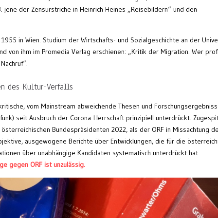
B. jene der Zensurstriche in Heinrich Heines „Reisebildern“ und den
955 in Wien. Studium der Wirtschafts- und Sozialgeschichte an der Unive
sind von ihm im Promedia Verlag erschienen: „Kritik der Migration. Wer profi
 Nachruf“.
n des Kultur-Verfalls
r kritische, vom Mainstream abweichende Thesen und Forschungsergebniss
unk) seit Ausbruch der Corona-Herrschaft prinzipiell unterdrückt. Zugespi
s österreichischen Bundespräsidenten 2022, als der ORF in Missachtung d
ektive, ausgewogene Berichte über Entwicklungen, die für die österreich
ationen über unabhängige Kandidaten systematisch unterdrückt hat.
ge gegen ORF ist unzulässig.