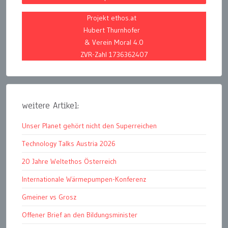
Projekt ethos.at
Hubert Thurnhofer
& Verein Moral 4.0
ZVR-Zahl 1736362407
weitere Artikel:
Unser Planet gehört nicht den Superreichen
Technology Talks Austria 2026
20 Jahre Weltethos Österreich
Internationale Wärmepumpen-Konferenz
Gmeiner vs Grosz
Offener Brief an den Bildungsminister