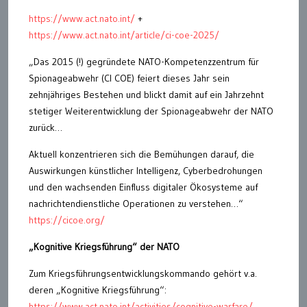
https://www.act.nato.int/
+
https://www.act.nato.int/article/ci-coe-2025/
„Das 2015 (!) gegründete NATO-Kompetenzzentrum für
Spionageabwehr (CI COE) feiert dieses Jahr sein
zehnjähriges Bestehen und blickt damit auf ein Jahrzehnt
stetiger Weiterentwicklung der Spionageabwehr der NATO
zurück…
Aktuell konzentrieren sich die Bemühungen darauf, die
Auswirkungen künstlicher Intelligenz, Cyberbedrohungen
und den wachsenden Einfluss digitaler Ökosysteme auf
nachrichtendienstliche Operationen zu verstehen…“
https://cicoe.org/
„Kognitive Kriegsführung“ der NATO
Zum Kriegsführungsentwicklungskommando gehört v.a.
deren „Kognitive Kriegsführung“:
https://www.act.nato.int/activities/cognitive-warfare/