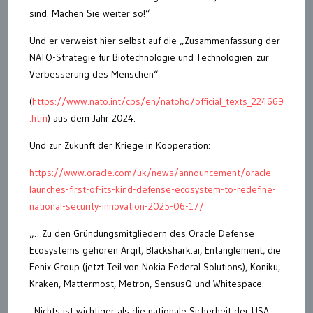
sind. Machen Sie weiter so!“
Und er verweist hier selbst auf die „Zusammenfassung der
NATO-Strategie für Biotechnologie und Technologien zur
Verbesserung des Menschen“
(
https://www.nato.int/cps/en/natohq/official_texts_224669
.htm
) aus dem Jahr 2024.
Und zur Zukunft der Kriege in Kooperation:
https://www.oracle.com/uk/news/announcement/oracle-
launches-first-of-its-kind-defense-ecosystem-to-redefine-
national-security-innovation-2025-06-17/
„…Zu den Gründungsmitgliedern des Oracle Defense
Ecosystems gehören Arqit, Blackshark.ai, Entanglement, die
Fenix ​​Group (jetzt Teil von Nokia Federal Solutions), Koniku,
Kraken, Mattermost, Metron, SensusQ und Whitespace.
„Nichts ist wichtiger als die nationale Sicherheit der USA