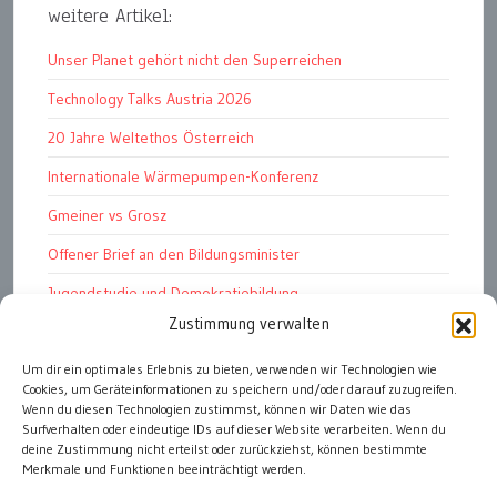
weitere Artikel:
Unser Planet gehört nicht den Superreichen
Technology Talks Austria 2026
20 Jahre Weltethos Österreich
Internationale Wärmepumpen-Konferenz
Gmeiner vs Grosz
Offener Brief an den Bildungsminister
Jugendstudie und Demokratiebildung
Zustimmung verwalten
Solschenizyn, Dugin und der Westen
Finanzindustrie manipuliert Schüler
Um dir ein optimales Erlebnis zu bieten, verwenden wir Technologien wie
Cookies, um Geräteinformationen zu speichern und/oder darauf zuzugreifen.
Chemtrails Contrails Geoengineering
Wenn du diesen Technologien zustimmst, können wir Daten wie das
Surfverhalten oder eindeutige IDs auf dieser Website verarbeiten. Wenn du
deine Zustimmung nicht erteilst oder zurückziehst, können bestimmte
Merkmale und Funktionen beeinträchtigt werden.