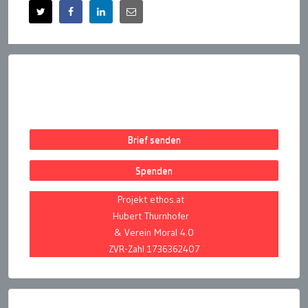
Brief senden
Spenden
Projekt ethos.at
Hubert Thurnhofer
& Verein Moral 4.0
ZVR-Zahl 1736362407