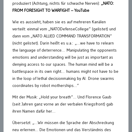
produziert (Achtung, nichts für schwache Nerven):
„NATO:
FROM FORESIGHT TO WARFIGHT – YouTube
Wie es aussieht, haben sie es auf mehreren Kanälen
verteilt: einmal vom „NATODefenseCollege“ (gelistet) und
dann vom „NATO ALLIED COMMAND TRANSFORMATION“
(nicht gelistet). Darin heißt es u.a.: „…we have to relearn
the language of deterrence… Manipulating the opponents
emotions and understanding will be just as important as
denying access to our spaces. The human mind will be a
battlespace in its own right… humans might not have to be
in the loop of lethal decisionmaking by AI. Drone swarms
coordinates by robot motherships…“
Mit der Musik: „Hold your breath“… Und Florence Gaub
(seit Jahren ganz vorne an der verbalen Kriegsfront) gab
ihren Namen dafür her…
Übersetzt: „…Wir müssen die Sprache der Abschreckung
neu erlernen… Die Emotionen und das Verständnis des