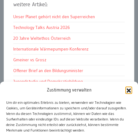
weitere Artikel:
Unser Planet gehört nicht den Superreichen
Technology Talks Austria 2026
20 Jahre Weltethos Österreich
Internationale Wärmepumpen-Konferenz
Gmeiner vs Grosz
Offener Brief an den Bildungsminister
Jugendstudie und Demokratiebildung
Zustimmung verwalten
Solschenizyn, Dugin und der Westen
Finanzindustrie manipuliert Schüler
Um dir ein optimales Erlebnis zu bieten, verwenden wir Technologien wie
Cookies, um Geräteinformationen zu speichern und/oder darauf zuzugreifen.
Chemtrails Contrails Geoengineering
Wenn du diesen Technologien zustimmst, können wir Daten wie das
Surfverhalten oder eindeutige IDs auf dieser Website verarbeiten. Wenn du
deine Zustimmung nicht erteilst oder zurückziehst, können bestimmte
Merkmale und Funktionen beeinträchtigt werden.