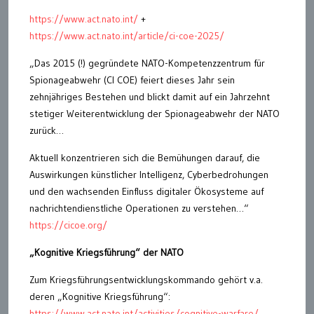
https://www.act.nato.int/
+
https://www.act.nato.int/article/ci-coe-2025/
„Das 2015 (!) gegründete NATO-Kompetenzzentrum für
Spionageabwehr (CI COE) feiert dieses Jahr sein
zehnjähriges Bestehen und blickt damit auf ein Jahrzehnt
stetiger Weiterentwicklung der Spionageabwehr der NATO
zurück…
Aktuell konzentrieren sich die Bemühungen darauf, die
Auswirkungen künstlicher Intelligenz, Cyberbedrohungen
und den wachsenden Einfluss digitaler Ökosysteme auf
nachrichtendienstliche Operationen zu verstehen…“
https://cicoe.org/
„Kognitive Kriegsführung“ der NATO
Zum Kriegsführungsentwicklungskommando gehört v.a.
deren „Kognitive Kriegsführung“:
https://www.act.nato.int/activities/cognitive-warfare/