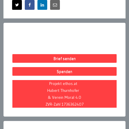
Brief senden
Spenden
Projekt ethos.at
Hubert Thurnhofer
& Verein Moral 4.0
ZVR-Zahl 1736362407