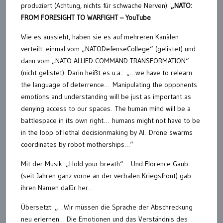
produziert (Achtung, nichts für schwache Nerven):
„NATO:
FROM FORESIGHT TO WARFIGHT – YouTube
Wie es aussieht, haben sie es auf mehreren Kanälen
verteilt: einmal vom „NATODefenseCollege“ (gelistet) und
dann vom „NATO ALLIED COMMAND TRANSFORMATION“
(nicht gelistet). Darin heißt es u.a.: „…we have to relearn
the language of deterrence… Manipulating the opponents
emotions and understanding will be just as important as
denying access to our spaces. The human mind will be a
battlespace in its own right… humans might not have to be
in the loop of lethal decisionmaking by AI. Drone swarms
coordinates by robot motherships…“
Mit der Musik: „Hold your breath“… Und Florence Gaub
(seit Jahren ganz vorne an der verbalen Kriegsfront) gab
ihren Namen dafür her…
Übersetzt: „…Wir müssen die Sprache der Abschreckung
neu erlernen… Die Emotionen und das Verständnis des