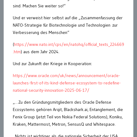
sind. Machen Sie weiter so!“
Und er verweist hier selbst auf die „Zusammenfassung der
NATO-Strategie für Biotechnologie und Technologien zur
Verbesserung des Menschen“
(
https://www.nato.int/cps/en/natohq/official_texts_224669
.htm
) aus dem Jahr 2024.
Und zur Zukunft der Kriege in Kooperation:
https://www.oracle.com/uk/news/announcement/oracle-
launches-first-of-its-kind-defense-ecosystem-to-redefine-
national-security-innovation-2025-06-17/
„…Zu den Gründungsmitgliedern des Oracle Defense
Ecosystems gehören Arqit, Blackshark.ai, Entanglement, die
Fenix ​​Group (jetzt Teil von Nokia Federal Solutions), Koniku,
Kraken, Mattermost, Metron, SensusQ und Whitespace.
„Nichts ist wichtiger als die nationale Sicherheit der USA