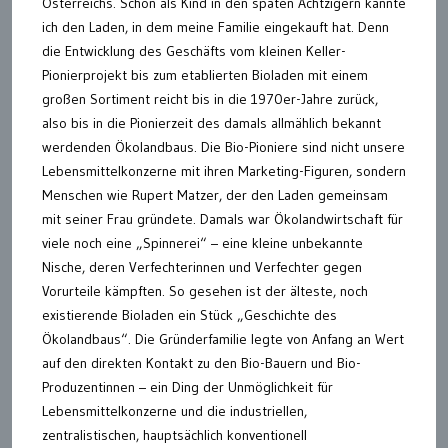
Österreichs. Schon als Kind in den späten Achtzigern kannte
ich den Laden, in dem meine Familie eingekauft hat. Denn
die Entwicklung des Geschäfts vom kleinen Keller-
Pionierprojekt bis zum etablierten Bioladen mit einem
großen Sortiment reicht bis in die 1970er-Jahre zurück,
also bis in die Pionierzeit des damals allmählich bekannt
werdenden Ökolandbaus. Die Bio-Pioniere sind nicht unsere
Lebensmittelkonzerne mit ihren Marketing-Figuren, sondern
Menschen wie Rupert Matzer, der den Laden gemeinsam
mit seiner Frau gründete. Damals war Ökolandwirtschaft für
viele noch eine „Spinnerei“ – eine kleine unbekannte
Nische, deren Verfechterinnen und Verfechter gegen
Vorurteile kämpften. So gesehen ist der älteste, noch
existierende Bioladen ein Stück „Geschichte des
Ökolandbaus“. Die Gründerfamilie legte von Anfang an Wert
auf den direkten Kontakt zu den Bio-Bauern und Bio-
Produzentinnen – ein Ding der Unmöglichkeit für
Lebensmittelkonzerne und die industriellen,
zentralistischen, hauptsächlich konventionell