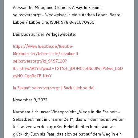
Alessandra Moog und Clemens Arvay: In Zukunft
selbstversorgt – Wegweiser in ein autarkes Leben. Bastei
Lübbe / Lübbe Life, ISBN: 978-3431070460
Das Buch auf der Verlagswebsite:
https://www.luebbe.de/luebbe-
life/buecher/lebenshilfe/in-zukunft-
selbstversorgt/id_9497110?
fbclid=IwAR1YnYpyixLHTGT5zC_jDOH0cotNu0IWEP6lws_b6D
qyN0-CgqRqCF_KtsY
In Zukunft selbstversorgt | Buch (luebbe.de)
November 9, 2022
Nachdem sich unser Videoprojekt „Wege in die Freiheit –
Selbstbestimmt in unserer Zeit“, das wir demnächst weiter
fortsetzen werden, großer Beliebtheit erfreut, sind wir
glücklich, Euch als Paar, das sich selbst auf dem Weg in ein