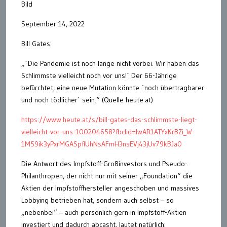
Bild
September 14, 2022
Bill Gates:
„´Die Pandemie ist noch lange nicht vorbei. Wir haben das
Schlimmste vielleicht noch vor uns!` Der 66-Jährige
befürchtet, eine neue Mutation könnte ´noch übertragbarer
und noch tödlicher` sein.“ (Quelle heute.at)
https://www.heute.at/s/bill-gates-das-schlimmste-liegt-
vielleicht-vor-uns-100204658?fbclid=IwAR1ATYxKrBZi_W-
1M59ik3yPxrMGASpflUhNsAFmH3nsEVj43jUv79kBJa0
Die Antwort des Impfstoff-Großinvestors und Pseudo-
Philanthropen, der nicht nur mit seiner „Foundation“ die
Aktien der Impfstoffhersteller angeschoben und massives
Lobbying betrieben hat, sondern auch selbst – so
„nebenbei“ – auch persönlich gern in Impfstoff-Aktien
investiert und dadurch abcasht, lautet natürlich: