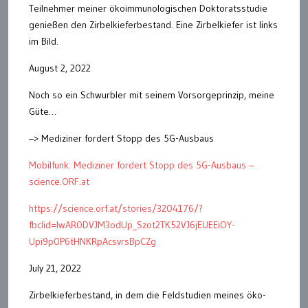
Teilnehmer meiner ökoimmunologischen Doktoratsstudie
genießen den Zirbelkieferbestand. Eine Zirbelkiefer ist links
im Bild.
August 2, 2022
Noch so ein Schwurbler mit seinem Vorsorgeprinzip, meine
Güte…
–> Mediziner fordert Stopp des 5G-Ausbaus
Mobilfunk: Mediziner fordert Stopp des 5G-Ausbaus –
science.ORF.at
https://science.orf.at/stories/3204176/?
fbclid=IwAR0DVJM3odUp_Szot2TK52VJ6jEUEEiOY-
Upi9p0P6tHNKRpAcsvrsBpCZg
July 21, 2022
Zirbelkieferbestand, in dem die Feldstudien meines öko-