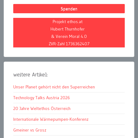
Spenden
Projekt ethos.at
Hubert Thurnhofer
& Verein Moral 4.0
ZVR-Zahl 1736362407
weitere Artikel:
Unser Planet gehört nicht den Superreichen
Technology Talks Austria 2026
20 Jahre Weltethos Österreich
Internationale Wärmepumpen-Konferenz
Gmeiner vs Grosz