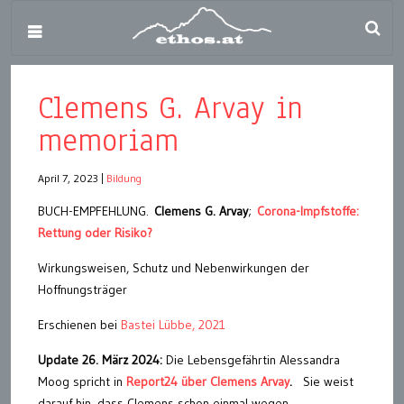
Clemens G. Arvay in
memoriam
April 7, 2023
|
Bildung
BUCH-EMPFEHLUNG.
Clemens G. Arvay
;
Corona-Impfstoffe:
Rettung oder Risiko?
Wirkungsweisen, Schutz und Nebenwirkungen der
Hoffnungsträger
Erschienen bei
Bastei Lübbe, 2021
Update 26. März 2024:
Die Lebensgefährtin Alessandra
Moog spricht in
Report24 über Clemens Arvay
.
Sie weist
darauf hin, dass Clemens schon einmal wegen