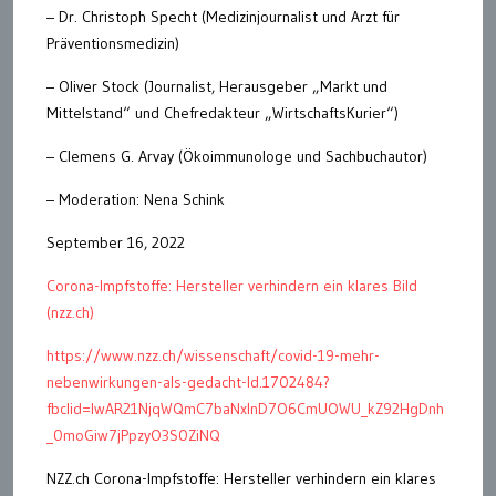
– Dr. Christoph Specht (Medizinjournalist und Arzt für
Präventionsmedizin)
– Oliver Stock (Journalist, Herausgeber „Markt und
Mittelstand“ und Chefredakteur „WirtschaftsKurier“)
– Clemens G. Arvay (Ökoimmunologe und Sachbuchautor)
– Moderation: Nena Schink
September 16, 2022
Corona-Impfstoffe: Hersteller verhindern ein klares Bild
(nzz.ch)
https://www.nzz.ch/wissenschaft/covid-19-mehr-
nebenwirkungen-als-gedacht-ld.1702484?
fbclid=IwAR21NjqWQmC7baNxInD7O6CmUOWU_kZ92HgDnh
_0moGiw7jPpzyO3S0ZiNQ
NZZ.ch Corona-Impfstoffe: Hersteller verhindern ein klares