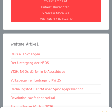
Projekt ethos.at
Hubert Thurnhofer
& Verein Moral 4.0
ZVR-Zahl 1736362407
weitere Artikel:
Raus aus Schengen
Der Untergang der NEOS
VfGH: NGOs dürfen in U-Ausschüsse
Volksbegehren Eintragung KW 25
Rechnungshof: Bericht über Spionageprävention
Revolution: sanft aber radikal
Europa-Forum Wachau 2026