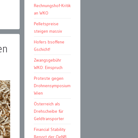
Rechnungshof-Kritik
an WKO
Pelletspreise
steigen massiv
Hofers bsoffene
en
Gschicht!
Zwangsgebühr
WKO: Einspruch
Proteste gegen
Drohnensymposium
Wien
Österreich als
Drehscheibe für
Geldtransporter
Financial Stability
Report der OeNB