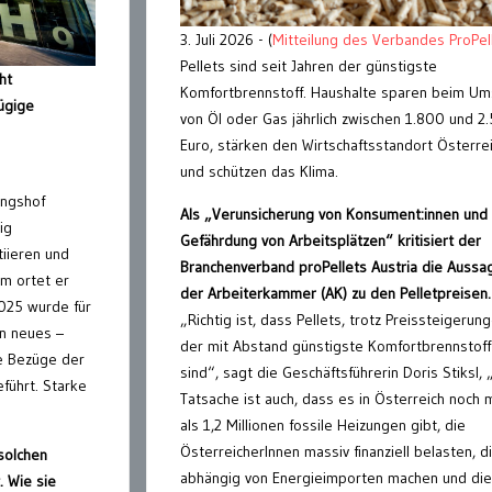
3. Juli 2026 - (
Mitteilung des Verbandes ProPel
Pellets sind seit Jahren der günstigste
ht
Komfortbrennstoff. Haushalte sparen beim Um
ügige
von Öl oder Gas jährlich zwischen 1.800 und 2
Euro, stärken den Wirtschaftsstandort Österre
und schützen das Klima.
ngshof
Als „Verunsicherung von Konsument:innen und
ig
Gefährdung von Arbeitsplätzen“ kritisiert der
tiieren und
Branchenverband proPellets Austria die Aussa
em ortet er
der Arbeiterkammer (AK) zu den Pelletpreisen.
2025 wurde für
„Richtig ist, dass Pellets, trotz Preissteigerung
in neues –
der mit Abstand günstigste Komfortbrennstoff
ie Bezüge der
sind“, sagt die Geschäftsführerin Doris Stiksl, 
führt. Starke
Tatsache ist auch, dass es in Österreich noch 
als 1,2 Millionen fossile Heizungen gibt, die
ÖsterreicherInnen massiv finanziell belasten, d
solchen
abhängig von Energieimporten machen und die
 Wie sie