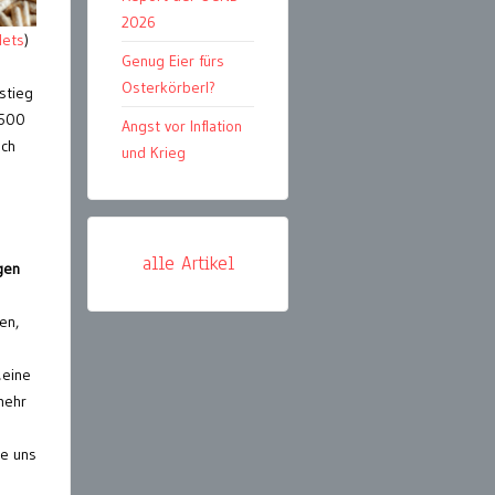
2026
lets
)
Genug Eier fürs
Osterkörberl?
stieg
.500
Angst vor Inflation
ich
und Krieg
alle Artikel
gen
en,
„eine
mehr
ie uns