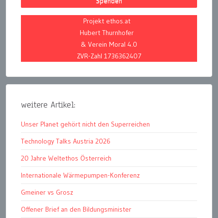
Spenden
Projekt ethos.at
Hubert Thurnhofer
& Verein Moral 4.0
ZVR-Zahl 1736362407
weitere Artikel:
Unser Planet gehört nicht den Superreichen
Technology Talks Austria 2026
20 Jahre Weltethos Österreich
Internationale Wärmepumpen-Konferenz
Gmeiner vs Grosz
Offener Brief an den Bildungsminister