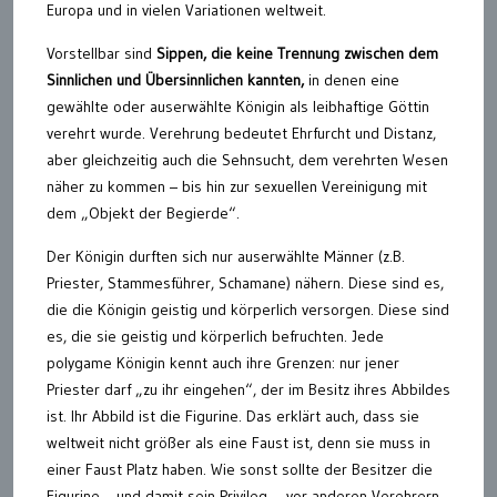
Europa und in vielen Variationen weltweit.
Vorstellbar sind
Sippen, die keine Trennung zwischen dem
Sinnlichen und Übersinnlichen kannten,
in denen eine
gewählte oder auserwählte Königin als leibhaftige Göttin
verehrt wurde. Verehrung bedeutet Ehrfurcht und Distanz,
aber gleichzeitig auch die Sehnsucht, dem verehrten Wesen
näher zu kommen – bis hin zur sexuellen Vereinigung mit
dem „Objekt der Begierde“.
Der Königin durften sich nur auserwählte Männer (z.B.
Priester, Stammesführer, Schamane) nähern. Diese sind es,
die die Königin geistig und körperlich versorgen. Diese sind
es, die sie geistig und körperlich befruchten. Jede
polygame Königin kennt auch ihre Grenzen: nur jener
Priester darf „zu ihr eingehen“, der im Besitz ihres Abbildes
ist. Ihr Abbild ist die Figurine. Das erklärt auch, dass sie
weltweit nicht größer als eine Faust ist, denn sie muss in
einer Faust Platz haben. Wie sonst sollte der Besitzer die
Figurine – und damit sein Privileg – vor anderen Verehrern