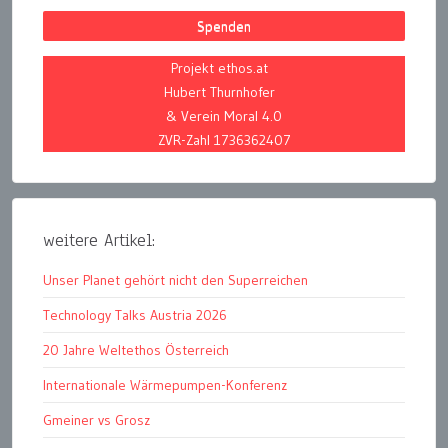
Spenden
Projekt ethos.at
Hubert Thurnhofer
& Verein Moral 4.0
ZVR-Zahl 1736362407
weitere Artikel:
Unser Planet gehört nicht den Superreichen
Technology Talks Austria 2026
20 Jahre Weltethos Österreich
Internationale Wärmepumpen-Konferenz
Gmeiner vs Grosz