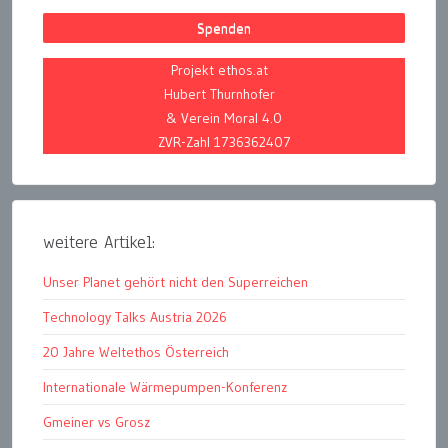
Spenden
Projekt ethos.at
Hubert Thurnhofer
& Verein Moral 4.0
ZVR-Zahl 1736362407
weitere Artikel:
Unser Planet gehört nicht den Superreichen
Technology Talks Austria 2026
20 Jahre Weltethos Österreich
Internationale Wärmepumpen-Konferenz
Gmeiner vs Grosz