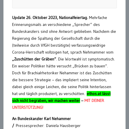
Update 26. Oktober 2023, Nationalfeiertag.
Mehrfache
Erinnerungsmails an verschiedene „Sprecher“ des
Bundeskanzlers sind ohne Antwort geblieben. Nachdem die
Regierung die Spaltung der Gesellschaft durch die
(teilweise durch VfGH bestätigte) verfassungswidrige
Corona-Herrschaft vollzogen hat, sprach Nehmammer vom
„Zuschütten der Gräben“
. Die Wortwahl ist symptomatisch.
Ein weiser Politiker hätte versucht „Brücken zu bauen“.
Doch für Brachialrhetoriker Nehammer ist das Zuschütten
die bessere Strategie – das impliziert seine Intention,
dabei gleich einige Leichen, die seine Politik hinterlassen
hat und täglich produziert, zu verschütten.
ethos.at lässt
sich nicht begraben, wir machen weiter
–
MIT DEINER
UNTERSTÜTZUNG!
An Bundeskanzler Karl Nehammer
/
Pressesprecher: Daniela Hausberger