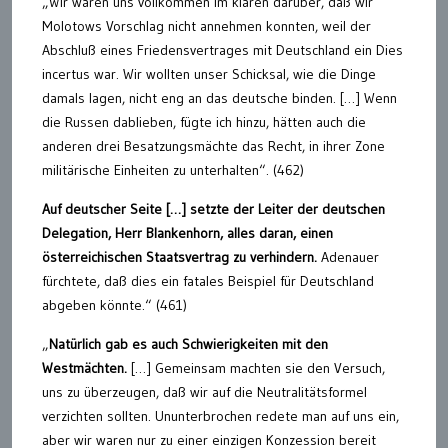
„Wir waren uns vollkommen im klaren darüber, daß wir
Molotows Vorschlag nicht annehmen konnten, weil der
Abschluß eines Friedensvertrages mit Deutschland ein Dies
incertus war. Wir wollten unser Schicksal, wie die Dinge
damals lagen, nicht eng an das deutsche binden. […] Wenn
die Russen dablieben, fügte ich hinzu, hätten auch die
anderen drei Besatzungsmächte das Recht, in ihrer Zone
militärische Einheiten zu unterhalten“. (462)
Auf deutscher Seite […] setzte der Leiter der deutschen
Delegation, Herr Blankenhorn, alles daran, einen
österreichischen Staatsvertrag zu verhindern.
Adenauer
fürchtete, daß dies ein fatales Beispiel für Deutschland
abgeben könnte.“ (461)
„
Natürlich gab es auch Schwierigkeiten mit den
Westmächten.
[…] Gemeinsam machten sie den Versuch,
uns zu überzeugen, daß wir auf die Neutralitätsformel
verzichten sollten. Ununterbrochen redete man auf uns ein,
aber wir waren nur zu einer einzigen Konzession bereit