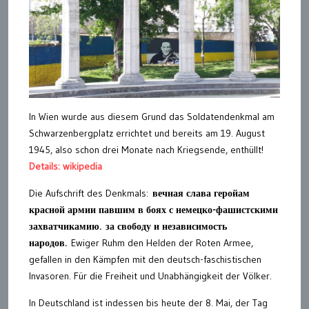
In Wien wurde aus diesem Grund das Soldatendenkmal am
Schwarzenbergplatz errichtet und bereits am 19. August
1945, also schon drei Monate nach Kriegsende, enthüllt!
Details: wikipedia
Die Aufschrift des Denkmals:
вечная слава геройам
красной армии павшим в боях с немецко-фашистскими
захватчикамию. за свободу и независимость
народов.
Ewiger Ruhm den Helden der Roten Armee,
gefallen
in den Kämpfen mit den
deutsch-faschistischen
Invasoren.
F
ür die Freiheit und Unabhängigkeit der Völker.
In Deutschland ist indessen bis heute der 8. Mai, der Tag