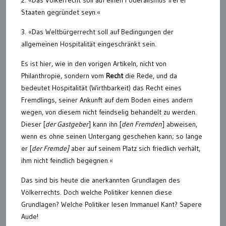
2. «Das Völkerrecht soll auf einen Föderalismus frei er
Staaten gegründet seyn.«
3. «Das Weltbürgerrecht soll auf Bedingungen der
allgemeinen Hospitalität eingeschränkt sein.
Es ist hier, wie in den vorigen Artikeln, nicht von
Philanthropie, sondern vom
Recht
die Rede, und da
bedeutet Hospitalität (Wirthbarkeit) das Recht eines
Fremdlings, seiner Ankunft auf dem Boden eines andern
wegen, von diesem nicht feindselig behandelt zu werden.
Dieser [
der Gastgeber
] kann ihn [
den Fremden
] abweisen,
wenn es ohne seinen Untergang geschehen kann; so lange
er [
der Fremde]
aber auf seinem Platz sich friedlich verhält,
ihm nicht feindlich begegnen.«
Das sind bis heute die anerkannten Grundlagen des
Völkerrechts. Doch welche Politiker kennen diese
Grundlagen? Welche Politiker lesen Immanuel Kant? Sapere
Aude!