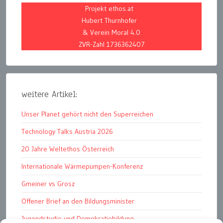
Projekt ethos.at
Hubert Thurnhofer
& Verein Moral 4.0
ZVR-Zahl 1736362407
weitere Artikel:
Unser Planet gehört nicht den Superreichen
Technology Talks Austria 2026
20 Jahre Weltethos Österreich
Internationale Wärmepumpen-Konferenz
Gmeiner vs Grosz
Offener Brief an den Bildungsminister
Jugendstudie und Demokratiebildung