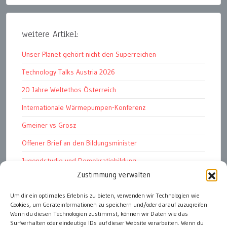
weitere Artikel:
Unser Planet gehört nicht den Superreichen
Technology Talks Austria 2026
20 Jahre Weltethos Österreich
Internationale Wärmepumpen-Konferenz
Gmeiner vs Grosz
Offener Brief an den Bildungsminister
Jugendstudie und Demokratiebildung
Zustimmung verwalten
Solschenizyn, Dugin und der Westen
Finanzindustrie manipuliert Schüler
Um dir ein optimales Erlebnis zu bieten, verwenden wir Technologien wie
Cookies, um Geräteinformationen zu speichern und/oder darauf zuzugreifen.
Chemtrails Contrails Geoengineering
Wenn du diesen Technologien zustimmst, können wir Daten wie das
Surfverhalten oder eindeutige IDs auf dieser Website verarbeiten. Wenn du