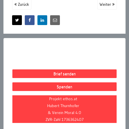
Zurück
Weiter
Brief senden
Spenden
Projekt ethos.at
Hubert Thurnhofer
& Verein Moral 4.0
ZVR-Zahl 1736362407