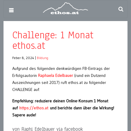
Challenge: 1 Monat
ethos.at
Feber 8, 2024
|
Bildung
Aufgrund des folgenden denkwürdigen FB-Eintrags der
Erfolgsautorin
Raphaela Edelbauer
(rund ein Dutzend
Auszeichnungen seit 2017) ruft ethos.at zu folgender
CHALLENGE auf:
Empfehlung: reduziere deinen Online-Konsum 1 Monat
auf
https://ethos.at
und berichte dann über die Wirkung!
Sapere aude!
von Raphi Edelbauer via facebook