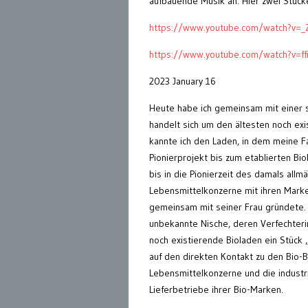
aufbauende Musik an. Hier zwei Stück
https://www.youtube.com/watch?v=_
https://www.youtube.com/watch?v=f
2023 January 16
Heute habe ich gemeinsam mit einer se
handelt sich um den ältesten noch exi
kannte ich den Laden, in dem meine Fa
Pionierprojekt bis zum etablierten Bi
bis in die Pionierzeit des damals all
Lebensmittelkonzerne mit ihren Mark
gemeinsam mit seiner Frau gründete. D
unbekannte Nische, deren Verfechteri
noch existierende Bioladen ein Stück
auf den direkten Kontakt zu den Bio-B
Lebensmittelkonzerne und die industrie
Lieferbetriebe ihrer Bio-Marken.