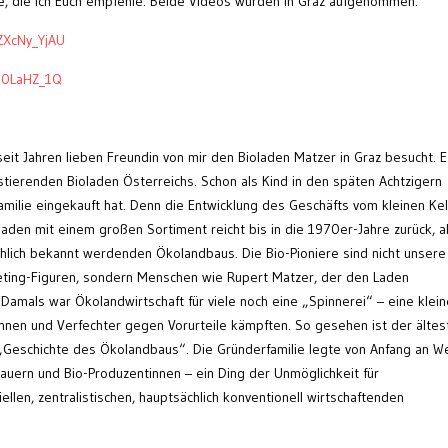
e, die ich Euch empfehle. Beide Videos wurden in Graz aufgenommen:
ZXcNy_YjAU
fi0LaHZ_1Q
it Jahren lieben Freundin von mir den Bioladen Matzer in Graz besucht. E
stierenden Bioladen Österreichs. Schon als Kind in den späten Achtzigern
milie eingekauft hat. Denn die Entwicklung des Geschäfts vom kleinen Kel
oladen mit einem großen Sortiment reicht bis in die 1970er-Jahre zurück, a
mählich bekannt werdenden Ökolandbaus. Die Bio-Pioniere sind nicht unsere
eting-Figuren, sondern Menschen wie Rupert Matzer, der den Laden
amals war Ökolandwirtschaft für viele noch eine „Spinnerei“ – eine klein
nnen und Verfechter gegen Vorurteile kämpften. So gesehen ist der ältes
 „Geschichte des Ökolandbaus“. Die Gründerfamilie legte von Anfang an W
auern und Bio-Produzentinnen – ein Ding der Unmöglichkeit für
llen, zentralistischen, hauptsächlich konventionell wirtschaftenden