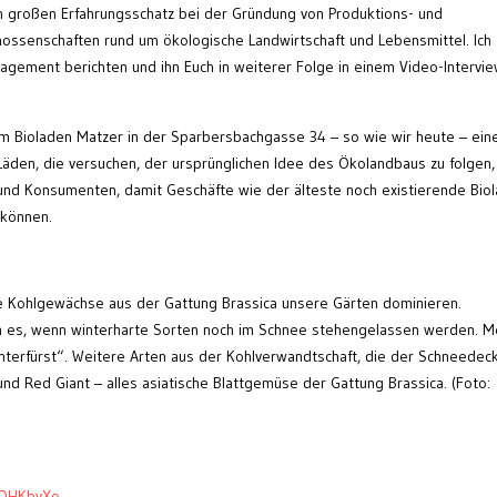
n großen Erfahrungsschatz bei der Gründung von Produktions- und
ssenschaften rund um ökologische Landwirtschaft und Lebensmittel. Ich
ement berichten und ihn Euch in weiterer Folge in einem Video-Intervi
dem Bioladen Matzer in der Sparbersbachgasse 34 – so wie wir heute – ein
Läden, die versuchen, der ursprünglichen Idee des Ökolandbaus zu folgen,
und Konsumenten, damit Geschäfte wie der älteste noch existierende Bio
 können.
die Kohlgewächse aus der Gattung Brassica unsere Gärten dominieren.
ch es, wenn winterharte Sorten noch im Schnee stehengelassen werden. M
interfürst“. Weitere Arten aus der Kohlverwandtschaft, die der Schneedec
 und Red Giant – alles asiatische Blattgemüse der Gattung Brassica. (Foto:
9OHKbvXo