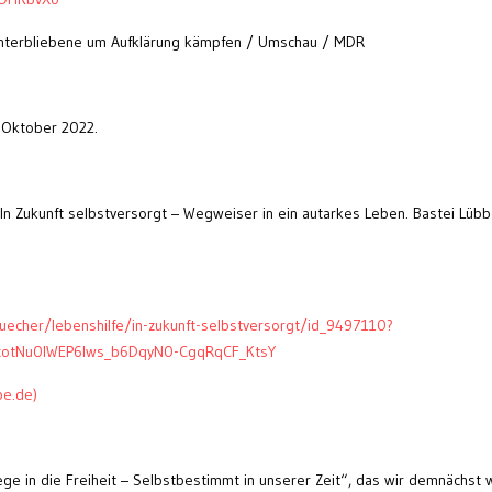
interbliebene um Aufklärung kämpfen / Umschau / MDR
, Oktober 2022.
n Zukunft selbstversorgt – Wegweiser in ein autarkes Leben. Bastei Lübb
uecher/lebenshilfe/in-zukunft-selbstversorgt/id_9497110?
0cotNu0IWEP6lws_b6DqyN0-CgqRqCF_KtsY
be.de)
e in die Freiheit – Selbstbestimmt in unserer Zeit“, das wir demnächst 