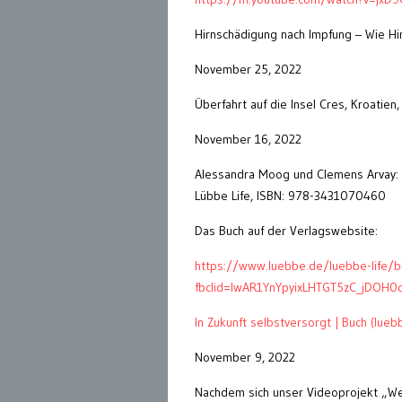
Hirnschädigung nach Impfung – Wie H
November 25, 2022
Überfahrt auf die Insel Cres, Kroatien
November 16, 2022
Alessandra Moog und Clemens Arvay: I
Lübbe Life, ISBN: 978-3431070460
Das Buch auf der Verlagswebsite:
https://www.luebbe.de/luebbe-life/b
fbclid=IwAR1YnYpyixLHTGT5zC_jDOH
In Zukunft selbstversorgt | Buch (lueb
November 9, 2022
Nachdem sich unser Videoprojekt „Weg