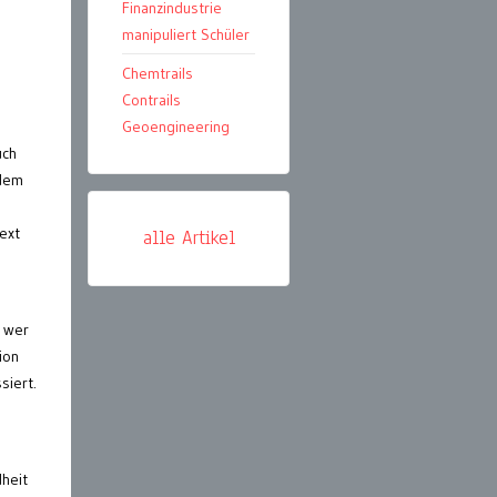
Finanzindustrie
manipuliert Schüler
Chemtrails
Contrails
Geoengineering
uch
 dem
ext
alle Artikel
, wer
ion
siert.
heit