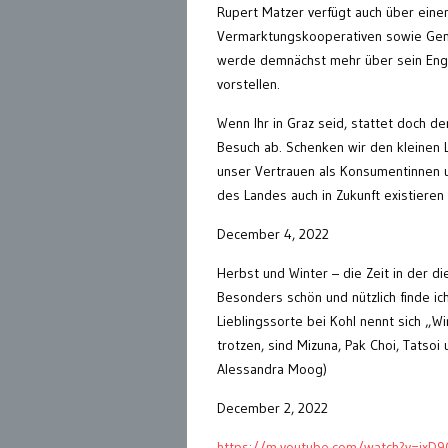
Rupert Matzer verfügt auch über eine
Vermarktungskooperativen sowie Geno
werde demnächst mehr über sein Engag
vorstellen.
Wenn Ihr in Graz seid, stattet doch 
Besuch ab. Schenken wir den kleinen 
unser Vertrauen als Konsumentinnen 
des Landes auch in Zukunft existieren
December 4, 2022
Herbst und Winter – die Zeit in der 
Besonders schön und nützlich finde i
Lieblingssorte bei Kohl nennt sich „W
trotzen, sind Mizuna, Pak Choi, Tatsoi
Alessandra Moog)
December 2, 2022
https://m.youtube.com/watch?v=jxD