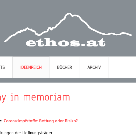
NTS
IDEENREICH
BÜCHER
ARCHIV
ay in memoriam
y
;
Corona-Impfstoffe: Rettung oder Risiko?
rkungen der Hoffnungsträger