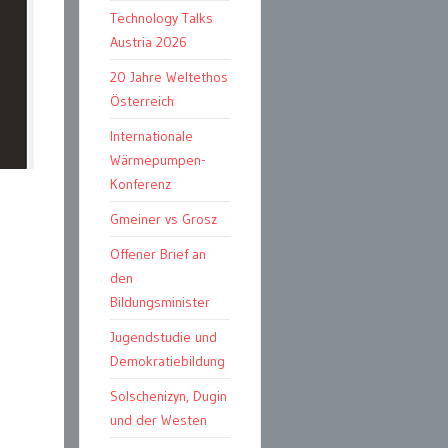
Technology Talks
Austria 2026
20 Jahre Weltethos
Österreich
Internationale
Wärmepumpen-
Konferenz
Gmeiner vs Grosz
Offener Brief an
den
Bildungsminister
Jugendstudie und
Demokratiebildung
Solschenizyn, Dugin
und der Westen