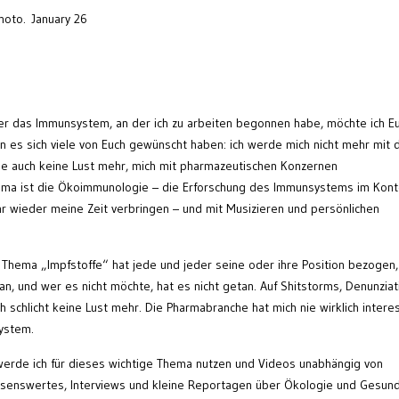
hoto. January 26
ber das Immunsystem, an der ich zu arbeiten begonnen habe, möchte ich E
nn es sich viele von Euch gewünscht haben: ich werde mich nicht mehr mit
e auch keine Lust mehr, mich mit pharmazeutischen Konzernen
ma ist die Ökoimmunologie – die Erforschung des Immunsystems im Kont
 wieder meine Zeit verbringen – und mit Musizieren und persönlichen
 Thema „Impfstoffe“ hat jede und jeder seine oder ihre Position bezogen
an, und wer es nicht möchte, hat es nicht getan. Auf Shitstorms, Denunziat
ch schlicht keine Lust mehr. Die Pharmabranche hat mich nie wirklich interes
system.
werde ich für dieses wichtige Thema nutzen und Videos unabhängig von
ssenswertes, Interviews und kleine Reportagen über Ökologie und Gesund