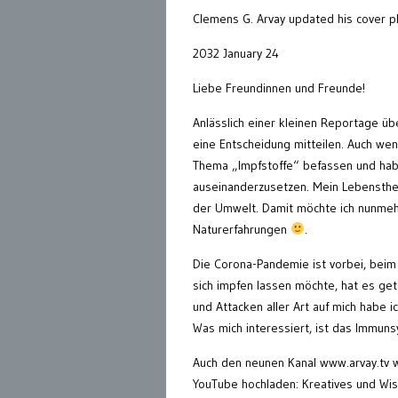
Clemens G. Arvay updated his cover p
2032 January 24
Liebe Freundinnen und Freunde!
Anlässlich einer kleinen Reportage ü
eine Entscheidung mitteilen. Auch we
Thema „Impfstoffe“ befassen und hab
auseinanderzusetzen. Mein Lebensthe
der Umwelt. Damit möchte ich nunmehr
Naturerfahrungen
.
Die Corona-Pandemie ist vorbei, beim
sich impfen lassen möchte, hat es get
und Attacken aller Art auf mich habe i
Was mich interessiert, ist das Immun
Auch den neunen Kanal www.arvay.tv 
YouTube hochladen: Kreatives und Wi