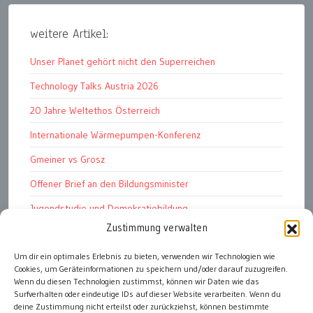
weitere Artikel:
Unser Planet gehört nicht den Superreichen
Technology Talks Austria 2026
20 Jahre Weltethos Österreich
Internationale Wärmepumpen-Konferenz
Gmeiner vs Grosz
Offener Brief an den Bildungsminister
Jugendstudie und Demokratiebildung
Zustimmung verwalten
Solschenizyn, Dugin und der Westen
Um dir ein optimales Erlebnis zu bieten, verwenden wir Technologien wie
Finanzindustrie manipuliert Schüler
Cookies, um Geräteinformationen zu speichern und/oder darauf zuzugreifen.
Chemtrails Contrails Geoengineering
Wenn du diesen Technologien zustimmst, können wir Daten wie das
Surfverhalten oder eindeutige IDs auf dieser Website verarbeiten. Wenn du
deine Zustimmung nicht erteilst oder zurückziehst, können bestimmte