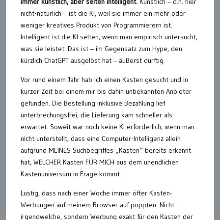
immer künstlich, aber selten intelligent.
Künstlich – d.h. hier
nicht-natürlich – ist die KI, weil sie immer ein mehr oder
weniger kreatives Produkt von Programmierern ist.
Intelligent ist die KI selten, wenn man empirisch untersucht,
was sie leistet. Das ist – im Gegensatz zum Hype, den
kürzlich ChatGPT ausgelöst hat – äußerst dürftig.
Vor rund einem Jahr hab ich einen Kasten gesucht und in
kurzer Zeit bei einem mir bis dahin unbekannten Anbieter
gefunden. Die Bestellung inklusive Bezahlung lief
unterbrechungsfrei, die Lieferung kam schneller als
erwartet. Soweit war noch keine KI erforderlich, wenn man
nicht unterstellt, dass eine Computer-Intelligenz allein
aufgrund MEINES Suchbegriffes „Kasten“ bereits erkannt
hat, WELCHER Kasten FÜR MICH aus dem unendlichen
Kastenuniversum in Frage kommt.
Lustig, dass nach einer Woche immer öfter Kasten-
Werbungen auf meinem Browser auf poppten. Nicht
irgendwelche, sondern Werbung exakt für den Kasten der