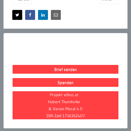
Brief senden
Spenden
Projekt ethos.at
Hubert Thurnhofer
& Verein Moral 4.0
ZVR-Zahl 1736362407