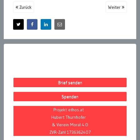
Zurück
Weiter
Brief senden
Spenden
Projekt ethos.at
Hubert Thurnhofer
& Verein Moral 4.0
ZVR-Zahl 1736362407