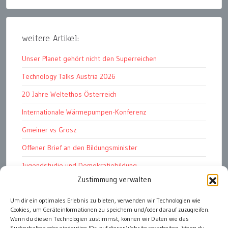
weitere Artikel:
Unser Planet gehört nicht den Superreichen
Technology Talks Austria 2026
20 Jahre Weltethos Österreich
Internationale Wärmepumpen-Konferenz
Gmeiner vs Grosz
Offener Brief an den Bildungsminister
Jugendstudie und Demokratiebildung
Zustimmung verwalten
Solschenizyn, Dugin und der Westen
Finanzindustrie manipuliert Schüler
Um dir ein optimales Erlebnis zu bieten, verwenden wir Technologien wie
Cookies, um Geräteinformationen zu speichern und/oder darauf zuzugreifen.
Chemtrails Contrails Geoengineering
Wenn du diesen Technologien zustimmst, können wir Daten wie das
Surfverhalten oder eindeutige IDs auf dieser Website verarbeiten. Wenn du