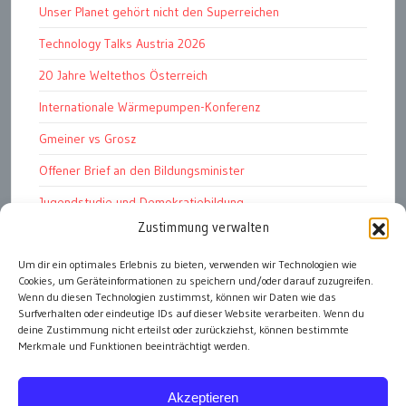
Unser Planet gehört nicht den Superreichen
Technology Talks Austria 2026
20 Jahre Weltethos Österreich
Internationale Wärmepumpen-Konferenz
Gmeiner vs Grosz
Offener Brief an den Bildungsminister
Jugendstudie und Demokratiebildung
Zustimmung verwalten
Solschenizyn, Dugin und der Westen
Finanzindustrie manipuliert Schüler
Um dir ein optimales Erlebnis zu bieten, verwenden wir Technologien wie
Cookies, um Geräteinformationen zu speichern und/oder darauf zuzugreifen.
Chemtrails Contrails Geoengineering
Wenn du diesen Technologien zustimmst, können wir Daten wie das
Surfverhalten oder eindeutige IDs auf dieser Website verarbeiten. Wenn du
deine Zustimmung nicht erteilst oder zurückziehst, können bestimmte
Merkmale und Funktionen beeinträchtigt werden.
alle Artikel
Akzeptieren