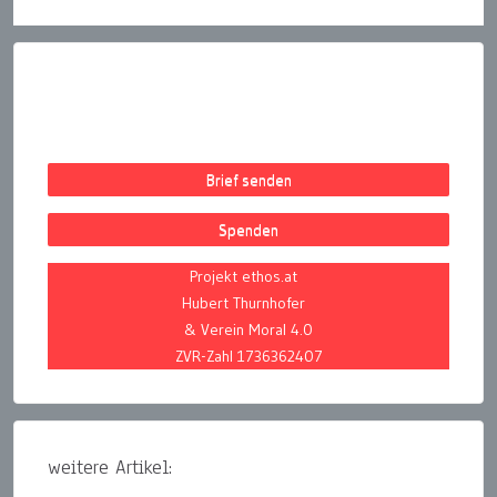
Brief senden
Spenden
Projekt ethos.at
Hubert Thurnhofer
& Verein Moral 4.0
ZVR-Zahl 1736362407
weitere Artikel: