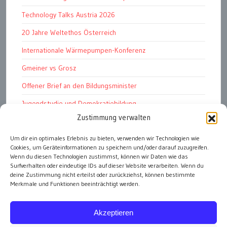
Technology Talks Austria 2026
20 Jahre Weltethos Österreich
Internationale Wärmepumpen-Konferenz
Gmeiner vs Grosz
Offener Brief an den Bildungsminister
Jugendstudie und Demokratiebildung
Zustimmung verwalten
Solschenizyn, Dugin und der Westen
Um dir ein optimales Erlebnis zu bieten, verwenden wir Technologien wie
Finanzindustrie manipuliert Schüler
Cookies, um Geräteinformationen zu speichern und/oder darauf zuzugreifen.
Chemtrails Contrails Geoengineering
Wenn du diesen Technologien zustimmst, können wir Daten wie das
Surfverhalten oder eindeutige IDs auf dieser Website verarbeiten. Wenn du
deine Zustimmung nicht erteilst oder zurückziehst, können bestimmte
Merkmale und Funktionen beeinträchtigt werden.
alle Artikel
Akzeptieren