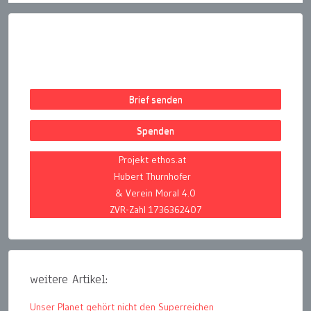
Brief senden
Spenden
Projekt ethos.at
Hubert Thurnhofer
& Verein Moral 4.0
ZVR-Zahl 1736362407
weitere Artikel:
Unser Planet gehört nicht den Superreichen