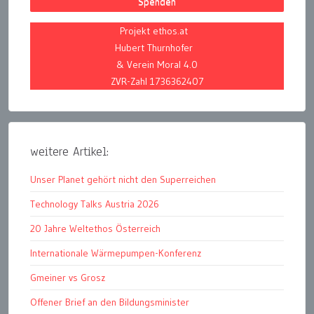
Spenden
Projekt ethos.at
Hubert Thurnhofer
& Verein Moral 4.0
ZVR-Zahl 1736362407
weitere Artikel:
Unser Planet gehört nicht den Superreichen
Technology Talks Austria 2026
20 Jahre Weltethos Österreich
Internationale Wärmepumpen-Konferenz
Gmeiner vs Grosz
Offener Brief an den Bildungsminister