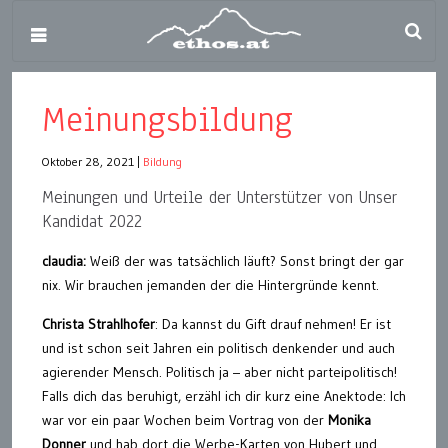
Meinungsbildung
Oktober 28, 2021
|
Bildung
Meinungen und Urteile der Unterstützer von Unser
Kandidat 2022
claudia:
Weiß der was tatsächlich läuft? Sonst bringt der gar
nix. Wir brauchen jemanden der die Hintergründe kennt.
Christa Strahlhofer
: Da kannst du Gift drauf nehmen! Er ist
und ist schon seit Jahren ein politisch denkender und auch
agierender Mensch. Politisch ja – aber nicht parteipolitisch!
Falls dich das beruhigt, erzähl ich dir kurz eine Anektode: Ich
war vor ein paar Wochen beim Vortrag von der
Monika
Donner
und hab dort die Werbe-Karten von Hubert und