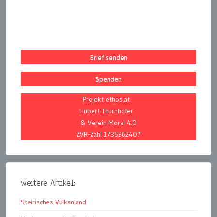
Brief senden
Spenden
Projekt ethos.at
Hubert Thurnhofer
& Verein Moral 4.0
ZVR-Zahl 1736362407
weitere Artikel:
Steirisches Vulkanland