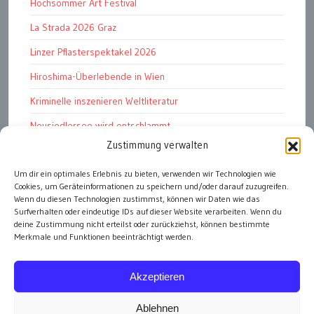
Hochsommer Art Festival
La Strada 2026 Graz
Linzer Pflasterspektakel 2026
Hiroshima-Überlebende in Wien
Kriminelle inszenieren Weltliteratur
Neusiedlersee wird entschlammt
Zustimmung verwalten
TKG wünscht besinnliches Weihnachtsfest
Um dir ein optimales Erlebnis zu bieten, verwenden wir Technologien wie
Fußball WM 2026: „historisch“
Cookies, um Geräteinformationen zu speichern und/oder darauf zuzugreifen.
Die Wichtigen
Wenn du diesen Technologien zustimmst, können wir Daten wie das
Surfverhalten oder eindeutige IDs auf dieser Website verarbeiten. Wenn du
deine Zustimmung nicht erteilst oder zurückziehst, können bestimmte
Merkmale und Funktionen beeinträchtigt werden.
alle Artikel
Akzeptieren
Ablehnen