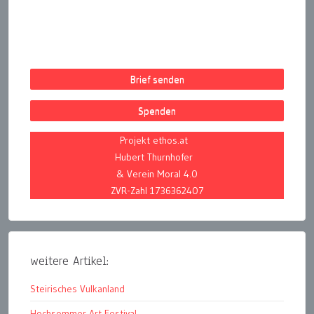
Brief senden
Spenden
Projekt ethos.at
Hubert Thurnhofer
& Verein Moral 4.0
ZVR-Zahl 1736362407
weitere Artikel:
Steirisches Vulkanland
Hochsommer Art Festival