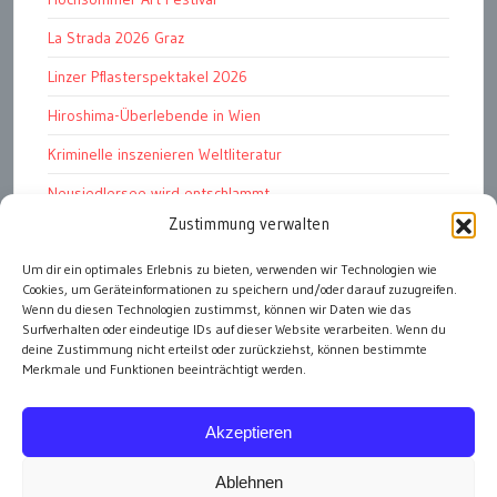
La Strada 2026 Graz
Linzer Pflasterspektakel 2026
Hiroshima-Überlebende in Wien
Kriminelle inszenieren Weltliteratur
Neusiedlersee wird entschlammt
Zustimmung verwalten
TKG wünscht besinnliches Weihnachtsfest
Fußball WM 2026: „historisch“
Um dir ein optimales Erlebnis zu bieten, verwenden wir Technologien wie
Cookies, um Geräteinformationen zu speichern und/oder darauf zuzugreifen.
Die Wichtigen
Wenn du diesen Technologien zustimmst, können wir Daten wie das
Surfverhalten oder eindeutige IDs auf dieser Website verarbeiten. Wenn du
deine Zustimmung nicht erteilst oder zurückziehst, können bestimmte
Merkmale und Funktionen beeinträchtigt werden.
alle Artikel
Akzeptieren
Ablehnen