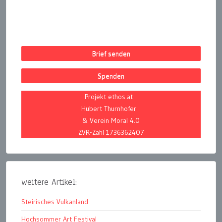
Brief senden
Spenden
Projekt ethos.at
Hubert Thurnhofer
& Verein Moral 4.0
ZVR-Zahl 1736362407
weitere Artikel:
Steirisches Vulkanland
Hochsommer Art Festival