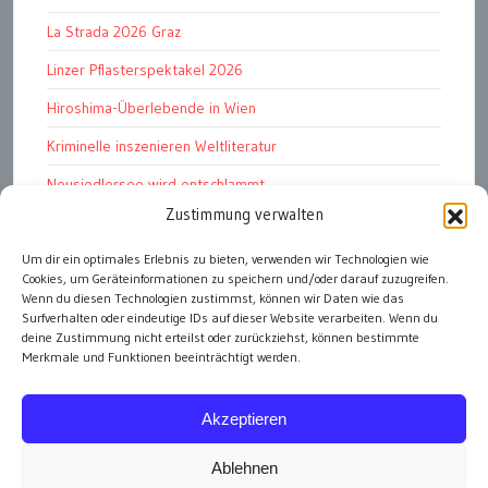
La Strada 2026 Graz
Linzer Pflasterspektakel 2026
Hiroshima-Überlebende in Wien
Kriminelle inszenieren Weltliteratur
Neusiedlersee wird entschlammt
Zustimmung verwalten
TKG wünscht besinnliches Weihnachtsfest
Um dir ein optimales Erlebnis zu bieten, verwenden wir Technologien wie
Fußball WM 2026: „historisch“
Cookies, um Geräteinformationen zu speichern und/oder darauf zuzugreifen.
Die Wichtigen
Wenn du diesen Technologien zustimmst, können wir Daten wie das
Surfverhalten oder eindeutige IDs auf dieser Website verarbeiten. Wenn du
deine Zustimmung nicht erteilst oder zurückziehst, können bestimmte
Merkmale und Funktionen beeinträchtigt werden.
alle Artikel
Akzeptieren
Ablehnen