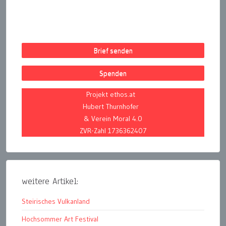
Brief senden
Spenden
Projekt ethos.at
Hubert Thurnhofer
& Verein Moral 4.0
ZVR-Zahl 1736362407
weitere Artikel:
Steirisches Vulkanland
Hochsommer Art Festival