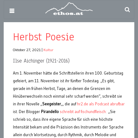
Herbst Poesie
Oktober 27, 2021
|
Kultur
Ilse Aichinger (1921-2016)
Am 1. November hätte die Schriftstellerin ihren 100. Geburtstag
gefeiert, am 11. November ist ihr fünfter Todestag. „Es gibt,
gerade im frühen Herbst, Tage, an denen die Grenzen im
Hinüberwechseln noch einmal sehr scharf werden“, schreibt sie
in ihrer Novelle „
Seegeister
„, die auf
hr2.de als Podcast abrufbar
ist. Der Blogger
Pirandello
schreibt auf fischundfleisch:
„Sie
schrieb so, dass ihre eigene Sprache für sich eine höchste
Intensität bekam und die Präzision des Instruments der Sprache
allein durch Wortsetzung, durch Rythmik, durch Melodie und