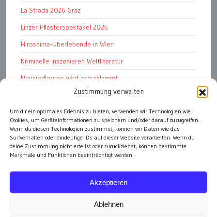
La Strada 2026 Graz
Linzer Pflasterspektakel 2026
Hiroshima-Überlebende in Wien
Kriminelle inszenieren Weltliteratur
Neusiedlersee wird entschlammt
Zustimmung verwalten
TKG wünscht besinnliches Weihnachtsfest
Fußball WM 2026: „historisch“
Um dir ein optimales Erlebnis zu bieten, verwenden wir Technologien wie
Cookies, um Geräteinformationen zu speichern und/oder darauf zuzugreifen.
Die Wichtigen
Wenn du diesen Technologien zustimmst, können wir Daten wie das
Surfverhalten oder eindeutige IDs auf dieser Website verarbeiten. Wenn du
deine Zustimmung nicht erteilst oder zurückziehst, können bestimmte
Merkmale und Funktionen beeinträchtigt werden.
alle Artikel
Akzeptieren
Ablehnen