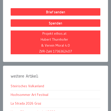
Brief senden
Spenden
Projekt ethos.at
Hubert Thurnhofer
& Verein Moral 4.0
ZVR-Zahl 1736362407
weitere Artikel:
Steirisches Vulkanland
Hochsommer Art Festival
La Strada 2026 Graz