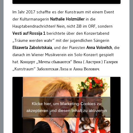
Im Jahr 2017 schaffte es der Kunstraum mit einem Event
der Kulturmanagerin
Nat
halie
Holzmüller
in die
Hauptabendnachrichten! Nein, nicht ZiB im ORF, sondern
Vesti auf Rossija 1
berichtete über den Konzertabend
„Träume werden wahr“ mit der jugendlichen Sängerin
Elizaveta Zabolotskaia
, und der Pianisten
Anna Volovitch
, die
danach im Wiener Musikverein ein Solo-Konzert gespielt
hat. Концерт „Мечты сбываются“ Вена ( Австрия ) Галерея
„Kunstraum“ Заболотская Лиза и Анна Волович.
Klicke hier, um Marketing-Cookies zu
akzeptieren und diesen Inhalt zu aktivieren