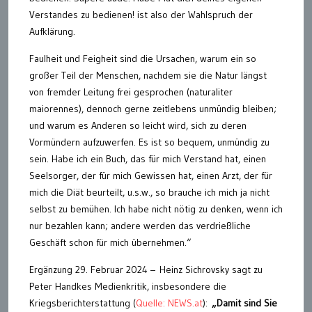
Verstandes zu bedienen! ist also der Wahlspruch der
Aufklärung.
Faulheit und Feigheit sind die Ursachen, warum ein so
großer Teil der Menschen, nachdem sie die Natur längst
von fremder Leitung frei gesprochen (naturaliter
maiorennes), dennoch gerne zeitlebens unmündig bleiben;
und warum es Anderen so leicht wird, sich zu deren
Vormündern aufzuwerfen. Es ist so bequem, unmündig zu
sein. Habe ich ein Buch, das für mich Verstand hat, einen
Seelsorger, der für mich Gewissen hat, einen Arzt, der für
mich die Diät beurteilt, u.s.w., so brauche ich mich ja nicht
selbst zu bemühen. Ich habe nicht nötig zu denken, wenn ich
nur bezahlen kann; andere werden das verdrießliche
Geschäft schon für mich übernehmen.“
Ergänzung 29. Februar 2024 – Heinz Sichrovsky sagt zu
Peter Handkes Medienkritik, insbesondere die
Kriegsberichterstattung (
Quelle: NEWS.at
):
„Damit sind Sie