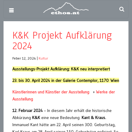
K&K Projekt Aufklärung
2024
Feber 12, 2024
|
Kultur
Ausstellungs-Projekt Aufklärung: K&K neu interpretiert
23. bis 30. April 2024 in der Galerie Contemplor, 1170
Wien
Künstlerinnen und Künstler der Ausstellung
+
Werke der
Ausstellung
12. Februar 2024
– In diesem Jahr erhält die historische
Abkürzung
K&K
eine neue Bedeutung:
Kant & Kraus.
Immanuel Kant hätte am 22. April seinen 300. Geburtstag,
Karl Kraus am 28. April seinen 150. Geburtstag gefeiert. So