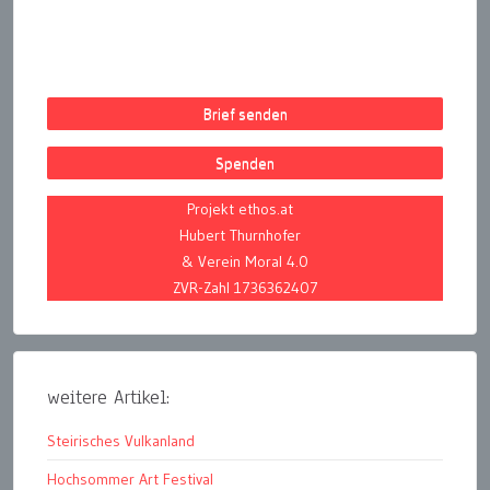
Brief senden
Spenden
Projekt ethos.at
Hubert Thurnhofer
& Verein Moral 4.0
ZVR-Zahl 1736362407
weitere Artikel:
Steirisches Vulkanland
Hochsommer Art Festival