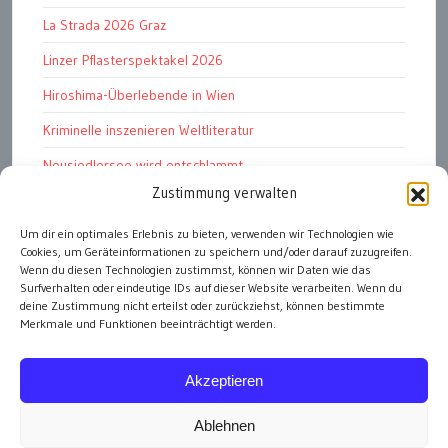
La Strada 2026 Graz
Linzer Pflasterspektakel 2026
Hiroshima-Überlebende in Wien
Kriminelle inszenieren Weltliteratur
Neusiedlersee wird entschlammt
Zustimmung verwalten
TKG wünscht besinnliches Weihnachtsfest
Fußball WM 2026: „historisch“
Um dir ein optimales Erlebnis zu bieten, verwenden wir Technologien wie
Cookies, um Geräteinformationen zu speichern und/oder darauf zuzugreifen.
Die Wichtigen
Wenn du diesen Technologien zustimmst, können wir Daten wie das
Surfverhalten oder eindeutige IDs auf dieser Website verarbeiten. Wenn du
deine Zustimmung nicht erteilst oder zurückziehst, können bestimmte
Merkmale und Funktionen beeinträchtigt werden.
alle Artikel
Akzeptieren
Ablehnen