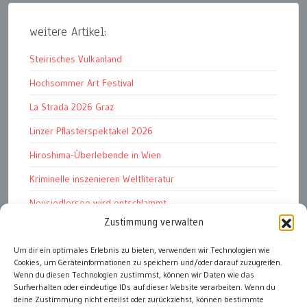
weitere Artikel:
Steirisches Vulkanland
Hochsommer Art Festival
La Strada 2026 Graz
Linzer Pflasterspektakel 2026
Hiroshima-Überlebende in Wien
Kriminelle inszenieren Weltliteratur
Neusiedlersee wird entschlammt
Zustimmung verwalten
TKG wünscht besinnliches Weihnachtsfest
Fußball WM 2026: „historisch“
Um dir ein optimales Erlebnis zu bieten, verwenden wir Technologien wie
Cookies, um Geräteinformationen zu speichern und/oder darauf zuzugreifen.
Die Wichtigen
Wenn du diesen Technologien zustimmst, können wir Daten wie das
Surfverhalten oder eindeutige IDs auf dieser Website verarbeiten. Wenn du
deine Zustimmung nicht erteilst oder zurückziehst, können bestimmte