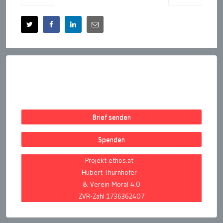
Brief senden
Spenden
Projekt ethos.at
Hubert Thurnhofer
& Verein Moral 4.0
ZVR-Zahl 1736362407