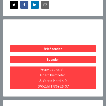
Brief senden
Spenden
Projekt ethos.at
Hubert Thurnhofer
& Verein Moral 4.0
ZVR-Zahl 1736362407