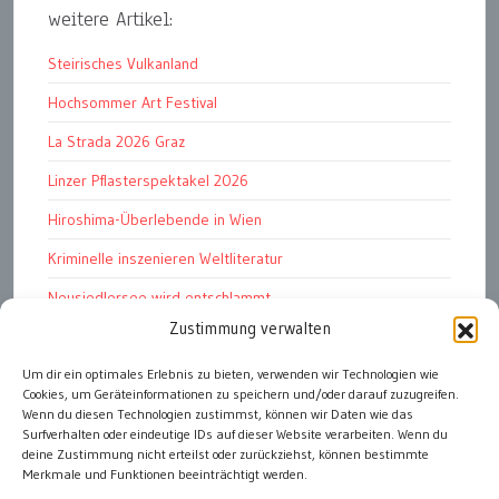
weitere Artikel:
Steirisches Vulkanland
Hochsommer Art Festival
La Strada 2026 Graz
Linzer Pflasterspektakel 2026
Hiroshima-Überlebende in Wien
Kriminelle inszenieren Weltliteratur
Neusiedlersee wird entschlammt
Zustimmung verwalten
TKG wünscht besinnliches Weihnachtsfest
Fußball WM 2026: „historisch“
Um dir ein optimales Erlebnis zu bieten, verwenden wir Technologien wie
Cookies, um Geräteinformationen zu speichern und/oder darauf zuzugreifen.
Die Wichtigen
Wenn du diesen Technologien zustimmst, können wir Daten wie das
Surfverhalten oder eindeutige IDs auf dieser Website verarbeiten. Wenn du
deine Zustimmung nicht erteilst oder zurückziehst, können bestimmte
Merkmale und Funktionen beeinträchtigt werden.