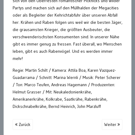
sich von den Überresten romantischer Picknicks und wilder
Partys und machen sich auf den Müllhalden der Megacities
oder als Begleiter der Kehrichtabfuhr über unseren Abfall
her. Krähen und Raben folgen uns weil wir die besten Jäger,
die grausamsten Krieger, die größten Ausbeuter, die
verschwenderischsten Konsumenten sind. In unserer Nähe
gibt es immer genug zu fressen. Fast überall, wo Menschen
leben, gibt es auch Rabenvögel. Und es werden immer
mehr!
Regie: Martin Schilt / Kamera: Attila Boa, Karen Vazquez-
Guadarrama / Schnitt: Marina Wernli / Musik: Peter Scherer
/ Ton: Marco Teufen, Andreas Hagemann / Produzenten:
Helmut Grasser / Mit: Neukaledonienkrähe,
Amerikanerkrähe, Kolkrabe, Saatkrähe, Rabenkrähe,
Dickschnabelkrähe, Bernd Heinrich, John Marzluff
Zurück
Weiter