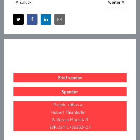
Zurück
Weiter
Brief senden
Spenden
Projekt ethos.at
Hubert Thurnhofer
& Verein Moral 4.0
ZVR-Zahl 1736362407