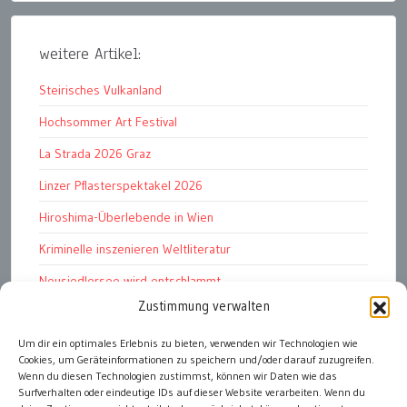
weitere Artikel:
Steirisches Vulkanland
Hochsommer Art Festival
La Strada 2026 Graz
Linzer Pflasterspektakel 2026
Hiroshima-Überlebende in Wien
Kriminelle inszenieren Weltliteratur
Neusiedlersee wird entschlammt
Zustimmung verwalten
TKG wünscht besinnliches Weihnachtsfest
Fußball WM 2026: „historisch“
Um dir ein optimales Erlebnis zu bieten, verwenden wir Technologien wie
Cookies, um Geräteinformationen zu speichern und/oder darauf zuzugreifen.
Die Wichtigen
Wenn du diesen Technologien zustimmst, können wir Daten wie das
Surfverhalten oder eindeutige IDs auf dieser Website verarbeiten. Wenn du