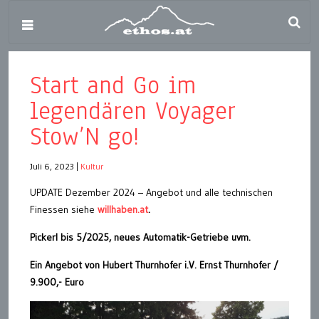
Start and Go im
legendären Voyager
Stow’N go!
Juli 6, 2023
|
Kultur
UPDATE Dezember 2024 – Angebot und alle technischen
Finessen siehe
willhaben.at
.
Pickerl bis 5/2025, neues Automatik-Getriebe uvm.
Ein Angebot von Hubert Thurnhofer i.V. Ernst Thurnhofer /
9.900,- Euro