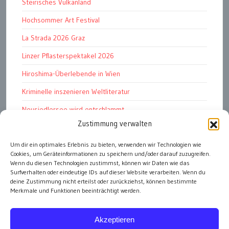
Steirisches Vulkanland
Hochsommer Art Festival
La Strada 2026 Graz
Linzer Pflasterspektakel 2026
Hiroshima-Überlebende in Wien
Kriminelle inszenieren Weltliteratur
Neusiedlersee wird entschlammt
Zustimmung verwalten
TKG wünscht besinnliches Weihnachtsfest
Um dir ein optimales Erlebnis zu bieten, verwenden wir Technologien wie
Fußball WM 2026: „historisch“
Cookies, um Geräteinformationen zu speichern und/oder darauf zuzugreifen.
Die Wichtigen
Wenn du diesen Technologien zustimmst, können wir Daten wie das
Surfverhalten oder eindeutige IDs auf dieser Website verarbeiten. Wenn du
deine Zustimmung nicht erteilst oder zurückziehst, können bestimmte
Merkmale und Funktionen beeinträchtigt werden.
alle Artikel
Akzeptieren