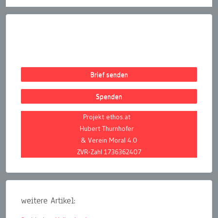
Brief senden
Spenden
Projekt ethos.at
Hubert Thurnhofer
& Verein Moral 4.0
ZVR-Zahl 1736362407
weitere Artikel: