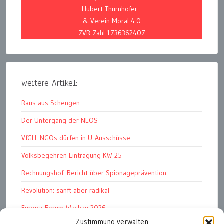
Hubert Thurnhofer
& Verein Moral 4.0
ZVR-Zahl 1736362407
weitere Artikel:
Raus aus Schengen
Der Untergang der NEOS
VfGH: NGOs dürfen in U-Ausschüsse
Volksbegehren Eintragung KW 25
Rechnungshof: Bericht über Spionageprävention
Revolution: sanft aber radikal
Europa-Forum Wachau 2026
Zustimmung verwalten