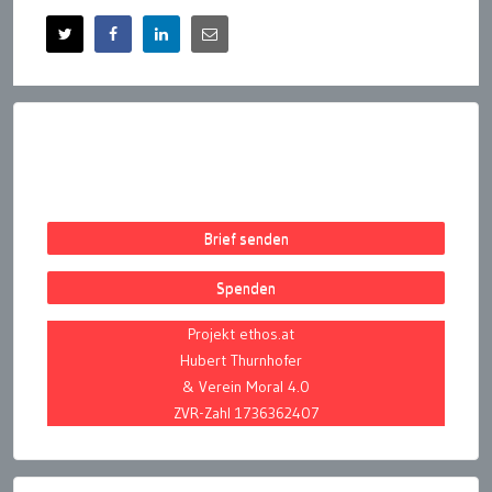
Brief senden
Spenden
Projekt ethos.at
Hubert Thurnhofer
& Verein Moral 4.0
ZVR-Zahl 1736362407