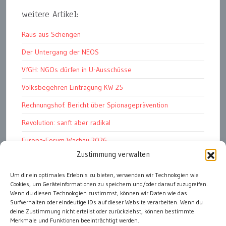
weitere Artikel:
Raus aus Schengen
Der Untergang der NEOS
VfGH: NGOs dürfen in U-Ausschüsse
Volksbegehren Eintragung KW 25
Rechnungshof: Bericht über Spionageprävention
Revolution: sanft aber radikal
Europa-Forum Wachau 2026
Zustimmung verwalten
Amnesty Report 2025/26
Um dir ein optimales Erlebnis zu bieten, verwenden wir Technologien wie
Attac kritisiert neues EU-Rüstungspaket
Cookies, um Geräteinformationen zu speichern und/oder darauf zuzugreifen.
Ungarn ist demokratischer als Österreich
Wenn du diesen Technologien zustimmst, können wir Daten wie das
Surfverhalten oder eindeutige IDs auf dieser Website verarbeiten. Wenn du
deine Zustimmung nicht erteilst oder zurückziehst, können bestimmte
Merkmale und Funktionen beeinträchtigt werden.