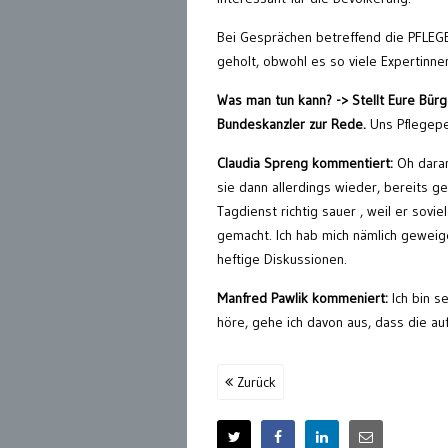
Bei Gesprächen betreffend die PFLEGEs
geholt, obwohl es so viele Expertinnen
Was man tun kann?
-> Stellt Eure Bü
Bundeskanzler zur Rede.
Uns Pflegepe
Claudia Spreng
kommentiert:
Oh daran
sie dann allerdings wieder, bereits g
Tagdienst richtig sauer , weil er sovie
gemacht. Ich hab mich nämlich geweige
heftige Diskussionen.
Manfred Pawlik kommeniert:
Ich bin s
höre, gehe ich davon aus, dass die au
Zurück