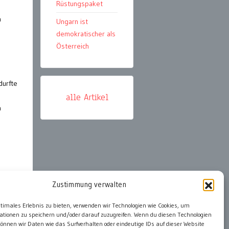
Rüstungspaket
h
Ungarn ist
demokratischer als
Österreich
durfte
alle Artikel
h
n
Zustimmung verwalten
ter
ptimales Erlebnis zu bieten, verwenden wir Technologien wie Cookies, um
ationen zu speichern und/oder darauf zuzugreifen. Wenn du diesen Technologien
önnen wir Daten wie das Surfverhalten oder eindeutige IDs auf dieser Website