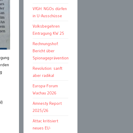
VfGH: NGOs dürfen
in U-Ausschüsse
Volksbegehren
Eintragung KW 25
Rechnungshof:
Bericht über
rgung
Spionageprävention
erden
Revolution: sanft
ig
aber radikal
Europa-Forum
Wachau 2026
l)
Amnesty Report
2025/26
Attac kritisiert
neues EU-