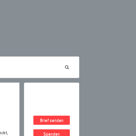
Brief senden
eckt,
Spenden