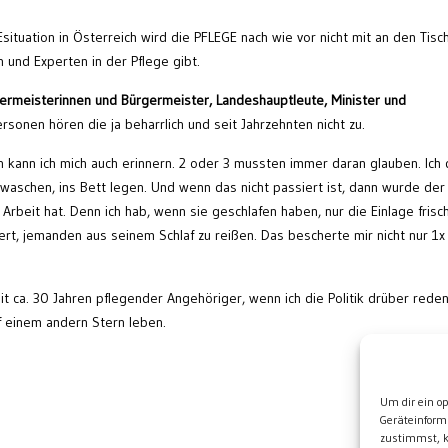
ituation in Österreich wird die PFLEGE nach wie vor nicht mit an den Tisc
 und Experten in der Pflege gibt.
rgermeisterinnen und Bürgermeister, Landeshauptleute, Minister und
rsonen hören die ja beharrlich und seit Jahrzehnten nicht zu.
 kann ich mich auch erinnern. 2 oder 3 mussten immer daran glauben. Ich 
ewaschen, ins Bett legen. Und wenn das nicht passiert ist, dann wurde der
l Arbeit hat. Denn ich hab, wenn sie geschlafen haben, nur die Einlage frisc
rt, jemanden aus seinem Schlaf zu reißen. Das bescherte mir nicht nur 1x
eit ca. 30 Jahren pflegender Angehöriger, wenn ich die Politik drüber rede
f einem andern Stern leben.
Wei
Um dir ein o
Geräteinform
zustimmst, k