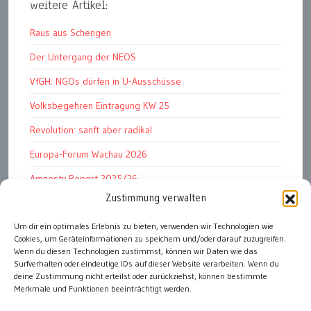
weitere Artikel:
Raus aus Schengen
Der Untergang der NEOS
VfGH: NGOs dürfen in U-Ausschüsse
Volksbegehren Eintragung KW 25
Revolution: sanft aber radikal
Europa-Forum Wachau 2026
Amnesty Report 2025/26
Zustimmung verwalten
Attac kritisiert neues EU-Rüstungspaket
Um dir ein optimales Erlebnis zu bieten, verwenden wir Technologien wie
Ungarn ist demokratischer als Österreich
Cookies, um Geräteinformationen zu speichern und/oder darauf zuzugreifen.
Volksbegehren 2026 Eintragung KW 25
Wenn du diesen Technologien zustimmst, können wir Daten wie das
Surfverhalten oder eindeutige IDs auf dieser Website verarbeiten. Wenn du
deine Zustimmung nicht erteilst oder zurückziehst, können bestimmte
Merkmale und Funktionen beeinträchtigt werden.