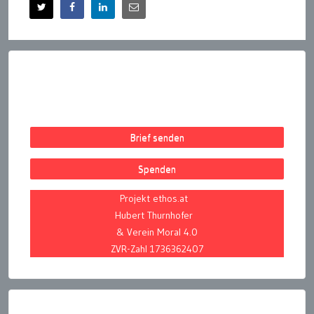
Brief senden
Spenden
Projekt ethos.at
Hubert Thurnhofer
& Verein Moral 4.0
ZVR-Zahl 1736362407