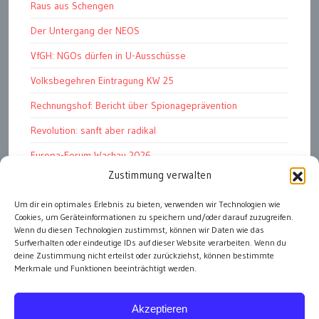
Raus aus Schengen
Der Untergang der NEOS
VfGH: NGOs dürfen in U-Ausschüsse
Volksbegehren Eintragung KW 25
Rechnungshof: Bericht über Spionageprävention
Revolution: sanft aber radikal
Europa-Forum Wachau 2026
Zustimmung verwalten
Amnesty Report 2025/26
Attac kritisiert neues EU-Rüstungspaket
Um dir ein optimales Erlebnis zu bieten, verwenden wir Technologien wie
Cookies, um Geräteinformationen zu speichern und/oder darauf zuzugreifen.
Ungarn ist demokratischer als Österreich
Wenn du diesen Technologien zustimmst, können wir Daten wie das
Surfverhalten oder eindeutige IDs auf dieser Website verarbeiten. Wenn du
deine Zustimmung nicht erteilst oder zurückziehst, können bestimmte
Merkmale und Funktionen beeinträchtigt werden.
alle Artikel
Akzeptieren