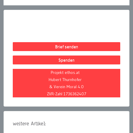
Brief senden
Spenden
Projekt ethos.at
Hubert Thurnhofer
& Verein Moral 4.0
ZVR-Zahl 1736362407
weitere Artikel: