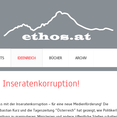
NTS
IDEENREICH
BÜCHER
ARCHIV
 Inseratenkorruption!
ss mit der Inseratenkorruption – für eine neue Medienförderung! Die
bastian Kurz und die Tageszeitung “Österreich” hat gezeigt, wie Politiker
attung zu manipulieren: Ministerien und andere öffentliche Stellen schalte