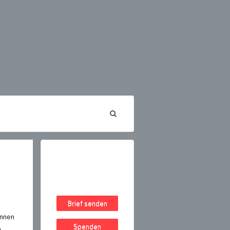
Brief senden
Innen
Spenden
n