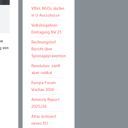
VfGH: NGOs dürfen
in U-Ausschüsse
Volksbegehren
Eintragung KW 25
ne
Rechnungshof:
g von
Bericht über
Spionageprävention
Revolution: sanft
aber radikal
Europa-Forum
Wachau 2026
Amnesty Report
2025/26
Attac kritisiert
neues EU-