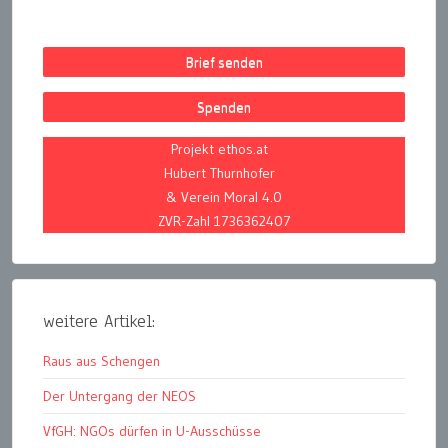
Brief senden
Spenden
Projekt ethos.at
Hubert Thurnhofer
& Verein Moral 4.0
ZVR-Zahl 1736362407
weitere Artikel:
Raus aus Schengen
Der Untergang der NEOS
VfGH: NGOs dürfen in U-Ausschüsse