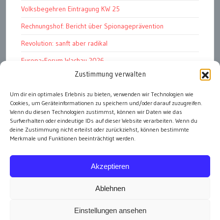
Volksbegehren Eintragung KW 25
Rechnungshof: Bericht über Spionageprävention
Revolution: sanft aber radikal
Europa-Forum Wachau 2026
Zustimmung verwalten
Amnesty Report 2025/26
Um dir ein optimales Erlebnis zu bieten, verwenden wir Technologien wie
Attac kritisiert neues EU-Rüstungspaket
Cookies, um Geräteinformationen zu speichern und/oder darauf zuzugreifen.
Ungarn ist demokratischer als Österreich
Wenn du diesen Technologien zustimmst, können wir Daten wie das
Surfverhalten oder eindeutige IDs auf dieser Website verarbeiten. Wenn du
deine Zustimmung nicht erteilst oder zurückziehst, können bestimmte
Merkmale und Funktionen beeinträchtigt werden.
alle Artikel
Akzeptieren
Ablehnen
Einstellungen ansehen
Impressum