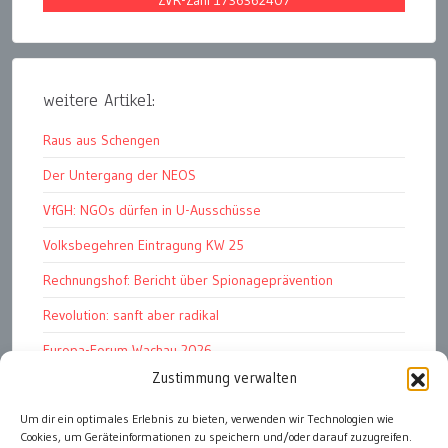
ZVR-Zahl 1736362407
weitere Artikel:
Raus aus Schengen
Der Untergang der NEOS
VfGH: NGOs dürfen in U-Ausschüsse
Volksbegehren Eintragung KW 25
Rechnungshof: Bericht über Spionageprävention
Revolution: sanft aber radikal
Europa-Forum Wachau 2026
Zustimmung verwalten
Amnesty Report 2025/26
Um dir ein optimales Erlebnis zu bieten, verwenden wir Technologien wie
Attac kritisiert neues EU-Rüstungspaket
Cookies, um Geräteinformationen zu speichern und/oder darauf zuzugreifen.