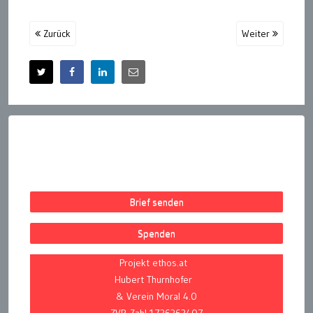
Zurück
Weiter
Brief senden
Spenden
Projekt ethos.at
Hubert Thurnhofer
& Verein Moral 4.0