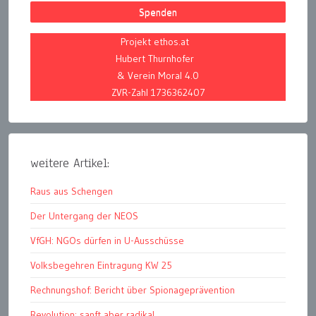
Spenden
Projekt ethos.at
Hubert Thurnhofer
& Verein Moral 4.0
ZVR-Zahl 1736362407
weitere Artikel:
Raus aus Schengen
Der Untergang der NEOS
VfGH: NGOs dürfen in U-Ausschüsse
Volksbegehren Eintragung KW 25
Rechnungshof: Bericht über Spionageprävention
Revolution: sanft aber radikal