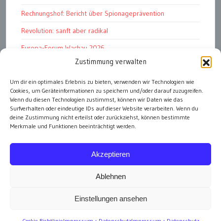
Rechnungshof: Bericht über Spionageprävention
Revolution: sanft aber radikal
Europa-Forum Wachau 2026
Zustimmung verwalten
Amnesty Report 2025/26
Um dir ein optimales Erlebnis zu bieten, verwenden wir Technologien wie
Attac kritisiert neues EU-Rüstungspaket
Cookies, um Geräteinformationen zu speichern und/oder darauf zuzugreifen.
Ungarn ist demokratischer als Österreich
Wenn du diesen Technologien zustimmst, können wir Daten wie das
Surfverhalten oder eindeutige IDs auf dieser Website verarbeiten. Wenn du
deine Zustimmung nicht erteilst oder zurückziehst, können bestimmte
Merkmale und Funktionen beeinträchtigt werden.
alle Artikel
Akzeptieren
Ablehnen
Einstellungen ansehen
Impressum
Cookie-Richtlinie
Impressum + Datenschutz
Impressum + Datenschutz