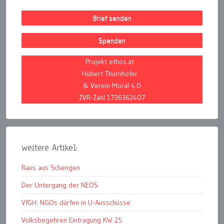
Brief senden
Spenden
Projekt ethos.at
Hubert Thurnhofer
& Verein Moral 4.0
ZVR-Zahl 1736362407
weitere Artikel:
Raus aus Schengen
Der Untergang der NEOS
VfGH: NGOs dürfen in U-Ausschüsse
Volksbegehren Eintragung KW 25